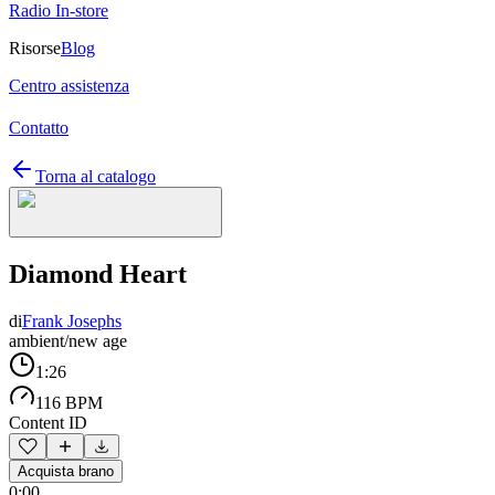
Radio In-store
Risorse
Blog
Centro assistenza
Contatto
Torna al catalogo
Diamond Heart
di
Frank Josephs
ambient/new age
1:26
116 BPM
Content ID
Acquista brano
0:00