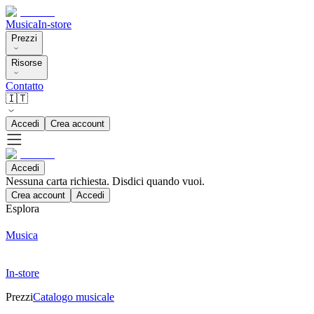
Musica
In-store
Prezzi
Risorse
Contatto
🇮🇹
Accedi
Crea account
Accedi
Nessuna carta richiesta. Disdici quando vuoi.
Crea account
Accedi
Esplora
Musica
In-store
Prezzi
Catalogo musicale