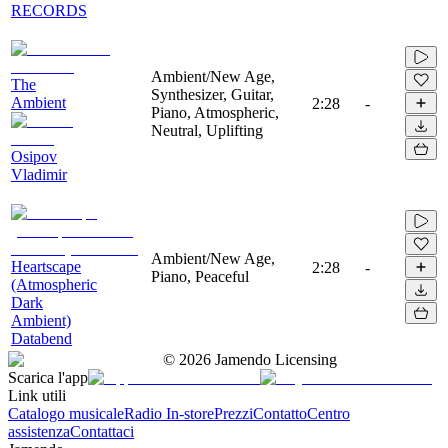
RECORDS
Ambient/New Age,
The
Synthesizer, Guitar,
Ambient
2:28
-
Piano, Atmospheric,
Neutral, Uplifting
Osipov
Vladimir
Ambient/New Age,
Heartscape
2:28
-
Piano, Peaceful
(Atmospheric
Dark
Ambient)
Databend
©
2026
Jamendo Licensing
Scarica l'app
Link utili
Catalogo musicale
Radio In-store
Prezzi
Contatto
Centro
assistenza
Contattaci