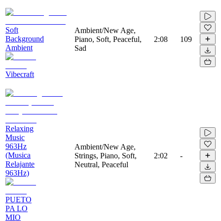
Soft
Ambient/New Age,
Background
Piano, Soft, Peaceful,
2:08
109
Ambient
Sad
Vibecraft
Relaxing
Music
963Hz
Ambient/New Age,
(Musica
Strings, Piano, Soft,
2:02
-
Relajante
Neutral, Peaceful
963Hz)
PUETO
PA LO
MIO