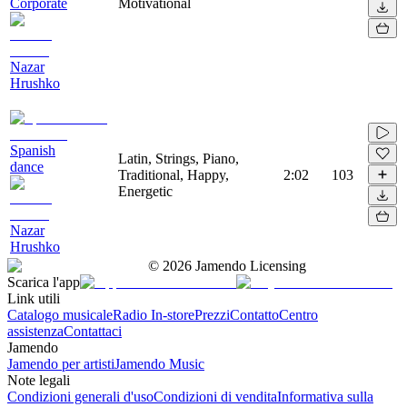
Corporate
Motivational
Nazar
Hrushko
Spanish
Latin, Strings, Piano,
dance
Traditional, Happy,
2:02
103
Energetic
Nazar
Hrushko
©
2026
Jamendo Licensing
Scarica l'app
Link utili
Catalogo musicale
Radio In-store
Prezzi
Contatto
Centro
assistenza
Contattaci
Jamendo
Jamendo per artisti
Jamendo Music
Note legali
Condizioni generali d'uso
Condizioni di vendita
Informativa sulla