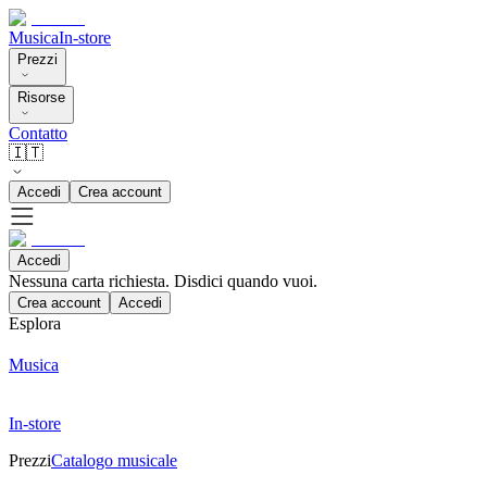
Musica
In-store
Prezzi
Risorse
Contatto
🇮🇹
Accedi
Crea account
Accedi
Nessuna carta richiesta. Disdici quando vuoi.
Crea account
Accedi
Esplora
Musica
In-store
Prezzi
Catalogo musicale