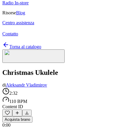
Radio In-store
Risorse
Blog
Centro assistenza
Contatto
Torna al catalogo
Christmas Ukulele
di
Aleksandr Vladimirov
2:32
110 BPM
Content ID
Acquista brano
0:00