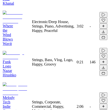
Khanal
Electronic/Deep House,
Where
Strings, Piano, Advertising,
3:02
-
the
Happy, Peaceful
Wind
Blows
Wavit
Strings, Bass, Vlog, Logo,
Funk
0:21
146
Happy, Groovy
Logo
Nazar
Hrushko
Melody
Tech
Strings, Corporate,
Indie
Commercial, Happy,
2:06
-