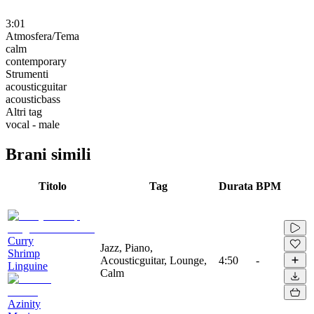
3:01
Atmosfera/Tema
calm
contemporary
Strumenti
acousticguitar
acousticbass
Altri tag
vocal - male
Brani simili
Titolo
Tag
Durata
BPM
Curry
Jazz, Piano,
Shrimp
Acousticguitar, Lounge,
4:50
-
Linguine
Calm
Azinity