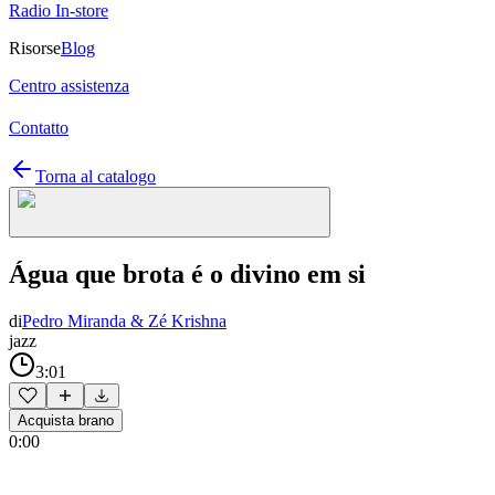
Radio In-store
Risorse
Blog
Centro assistenza
Contatto
Torna al catalogo
Água que brota é o divino em si
di
Pedro Miranda & Zé Krishna
jazz
3:01
Acquista brano
0:00