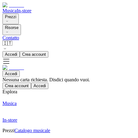
Musica
In-store
Prezzi
Risorse
Contatto
🇮🇹
Accedi
Crea account
Accedi
Nessuna carta richiesta. Disdici quando vuoi.
Crea account
Accedi
Esplora
Musica
In-store
Prezzi
Catalogo musicale