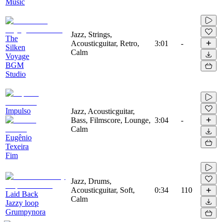
Music
Jazz, Strings,
The
Acousticguitar, Retro,
3:01
-
Silken
Calm
Voyage
BGM
Studio
Impulso
Jazz, Acousticguitar,
Bass, Filmscore, Lounge,
3:04
-
Calm
Eugênio
Texeira
Fim
Jazz, Drums,
Acousticguitar, Soft,
0:34
110
Laid Back
Calm
Jazzy loop
Grumpynora