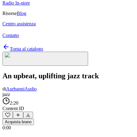
Radio In-store
Risorse
Blog
Centro assistenza
Contatto
Torna al catalogo
An upbeat, uplifting jazz track
di
AurbanniAudio
jazz
2:20
Content ID
Acquista brano
0:00