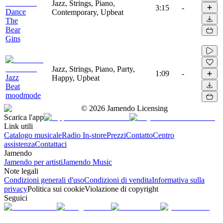
Jazz, Strings, Piano,
3:15
-
Dance
Contemporary, Upbeat
The
Bear
Gins
Jazz, Strings, Piano, Party,
1:09
-
Jazz
Happy, Upbeat
Beat
moodmode
©
2026
Jamendo Licensing
Scarica l'app
Link utili
Catalogo musicale
Radio In-store
Prezzi
Contatto
Centro
assistenza
Contattaci
Jamendo
Jamendo per artisti
Jamendo Music
Note legali
Condizioni generali d'uso
Condizioni di vendita
Informativa sulla
privacy
Politica sui cookie
Violazione di copyright
Seguici