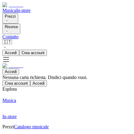
Musica
In-store
Prezzi
Risorse
Contatto
🇮🇹
Accedi
Crea account
Accedi
Nessuna carta richiesta. Disdici quando vuoi.
Crea account
Accedi
Esplora
Musica
In-store
Prezzi
Catalogo musicale