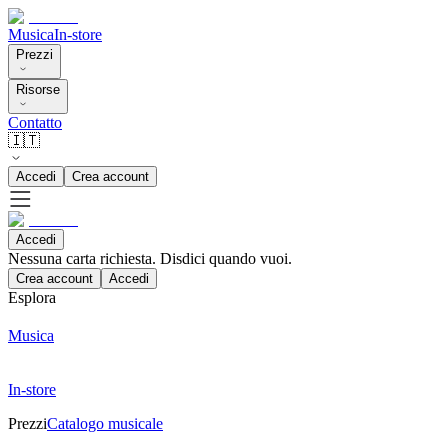
Musica
In-store
Prezzi
Risorse
Contatto
🇮🇹
Accedi
Crea account
Accedi
Nessuna carta richiesta. Disdici quando vuoi.
Crea account
Accedi
Esplora
Musica
In-store
Prezzi
Catalogo musicale