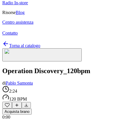
Radio In-store
Risorse
Blog
Centro assistenza
Contatto
Torna al catalogo
Operation Discovery_120bpm
di
Pablo Samonta
2:24
120 BPM
Acquista brano
0:00