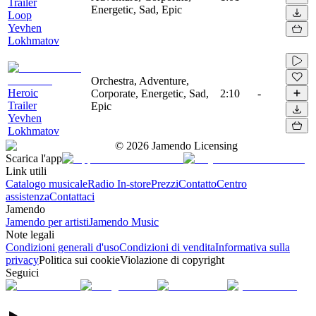
Trailer
Energetic, Sad, Epic
Loop
Yevhen
Lokhmatov
Orchestra, Adventure,
Heroic
Corporate, Energetic, Sad,
2:10
-
Trailer
Epic
Yevhen
Lokhmatov
©
2026
Jamendo Licensing
Scarica l'app
Link utili
Catalogo musicale
Radio In-store
Prezzi
Contatto
Centro
assistenza
Contattaci
Jamendo
Jamendo per artisti
Jamendo Music
Note legali
Condizioni generali d'uso
Condizioni di vendita
Informativa sulla
privacy
Politica sui cookie
Violazione di copyright
Seguici