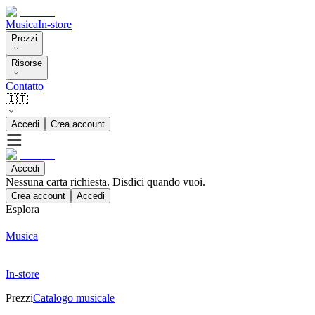
Musica
In-store
Prezzi
Risorse
Contatto
🇮🇹
Accedi
Crea account
Accedi
Nessuna carta richiesta. Disdici quando vuoi.
Crea account
Accedi
Esplora
Musica
In-store
Prezzi
Catalogo musicale