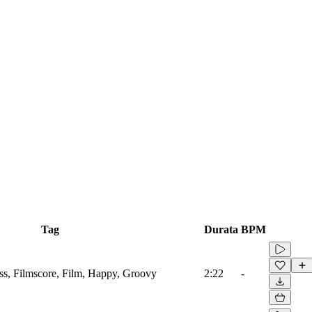
Tag
Durata
BPM
s, Filmscore, Film, Happy, Groovy
2:22
-