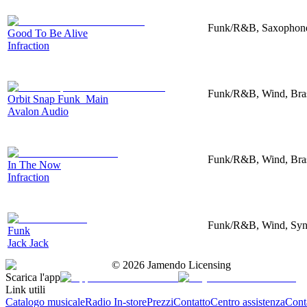
Funk/R&B, Saxophone,
Good To Be Alive
Infraction
Funk/R&B, Wind, Bras
Orbit Snap Funk_Main
Avalon Audio
Funk/R&B, Wind, Bras
In The Now
Infraction
Funk/R&B, Wind, Synt
Funk
Jack Jack
©
2026
Jamendo Licensing
Scarica l'app
Link utili
Catalogo musicale
Radio In-store
Prezzi
Contatto
Centro assistenza
Conta