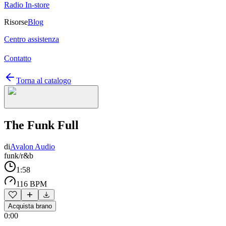
Radio In-store
Risorse
Blog
Centro assistenza
Contatto
Torna al catalogo
The Funk Full
di
Avalon Audio
funk/r&b
1:58
116 BPM
Acquista brano
0:00