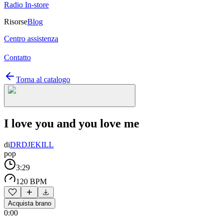
Radio In-store
Risorse
Blog
Centro assistenza
Contatto
Torna al catalogo
I love you and you love me
di
DRDJEKILL
pop
3:29
120 BPM
Acquista brano
0:00