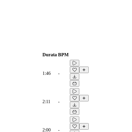
Durata
BPM
1:46
-
2:11
-
2:00
-