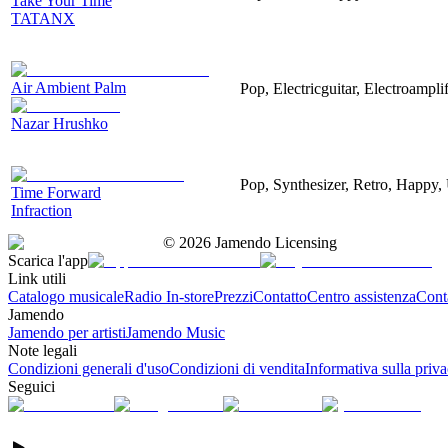
Take Your Time
TATANX
Air Ambient Palm
Pop, Electricguitar, Electroamplif
Nazar Hrushko
Pop, Synthesizer, Retro, Happy, 
Time Forward
Infraction
©
2026
Jamendo Licensing
Scarica l'app
Link utili
Catalogo musicale
Radio In-store
Prezzi
Contatto
Centro assistenza
Conta
Jamendo
Jamendo per artisti
Jamendo Music
Note legali
Condizioni generali d'uso
Condizioni di vendita
Informativa sulla priv
Seguici