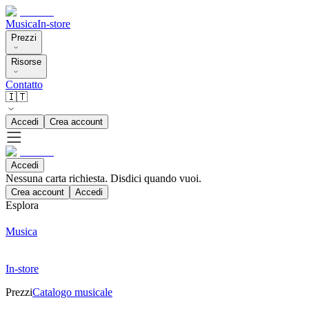
Musica
In-store
Prezzi
Risorse
Contatto
🇮🇹
Accedi
Crea account
Accedi
Nessuna carta richiesta. Disdici quando vuoi.
Crea account
Accedi
Esplora
Musica
In-store
Prezzi
Catalogo musicale