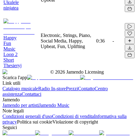
Ukulele
ninjatea
Electronic, Strings, Piano,
Happy
Social Media, Happy,
0:36
-
Fun
Upbeat, Fun, Uplifting
Music
Loop 2
Short
Thesieryj
©
2026
Jamendo Licensing
Scarica l'app
Link utili
Catalogo musicale
Radio In-store
Prezzi
Contatto
Centro
assistenza
Contattaci
Jamendo
Jamendo per artisti
Jamendo Music
Note legali
Condizioni generali d'uso
Condizioni di vendita
Informativa sulla
privacy
Politica sui cookie
Violazione di copyright
Seguici