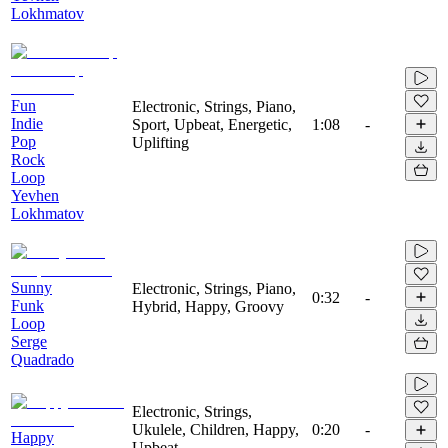
Lokhmatov
Fun
Electronic, Strings, Piano,
Indie
Sport, Upbeat, Energetic,
1:08
-
Pop
Uplifting
Rock
Loop
Yevhen
Lokhmatov
Sunny
Electronic, Strings, Piano,
0:32
-
Funk
Hybrid, Happy, Groovy
Loop
Serge
Quadrado
Electronic, Strings,
Ukulele, Children, Happy,
0:20
-
Happy
Upbeat