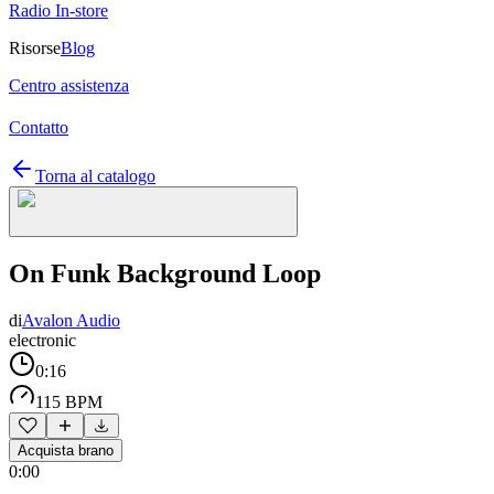
Radio In-store
Risorse
Blog
Centro assistenza
Contatto
Torna al catalogo
On Funk Background Loop
di
Avalon Audio
electronic
0:16
115 BPM
Acquista brano
0:00