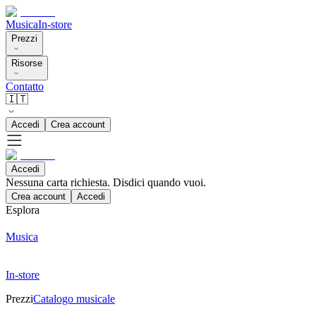
Musica
In-store
Prezzi
Risorse
Contatto
🇮🇹
Accedi
Crea account
Accedi
Nessuna carta richiesta. Disdici quando vuoi.
Crea account
Accedi
Esplora
Musica
In-store
Prezzi
Catalogo musicale