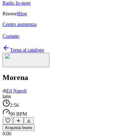
Radio In-store
Risorse
Blog
Centro assistenza
Contatto
Torna al catalogo
Morena
di
Ed Napoli
latin
2:56
90 BPM
Acquista brano
0:00