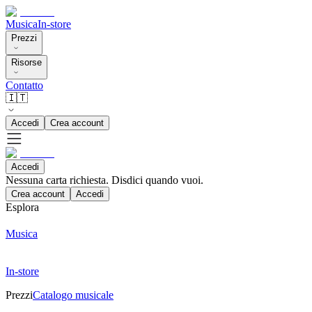
Musica
In-store
Prezzi
Risorse
Contatto
🇮🇹
Accedi
Crea account
Accedi
Nessuna carta richiesta. Disdici quando vuoi.
Crea account
Accedi
Esplora
Musica
In-store
Prezzi
Catalogo musicale