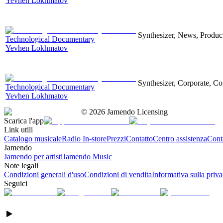
Yevhen Lokhmatov
Synthesizer, News, Producti
Technological Documentary
Yevhen Lokhmatov
Synthesizer, Corporate, Co
Technological Documentary
Yevhen Lokhmatov
©
2026
Jamendo Licensing
Scarica l'app
Link utili
Catalogo musicale
Radio In-store
Prezzi
Contatto
Centro assistenza
Conta
Jamendo
Jamendo per artisti
Jamendo Music
Note legali
Condizioni generali d'uso
Condizioni di vendita
Informativa sulla priv
Seguici