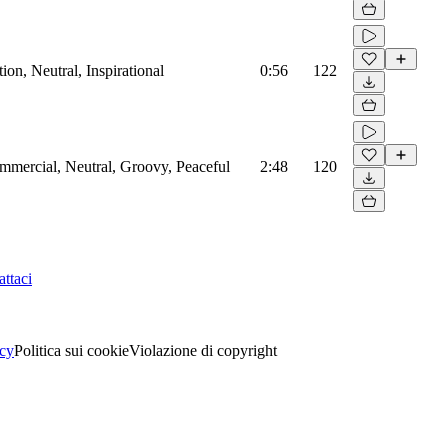
on, Neutral, Inspirational
0:56
122
mmercial, Neutral, Groovy, Peaceful
2:48
120
ttaci
acy
Politica sui cookie
Violazione di copyright