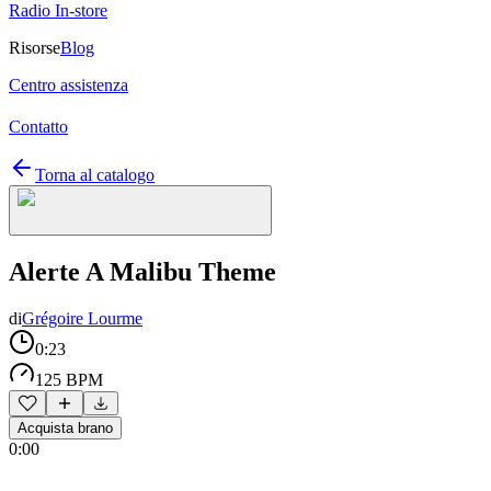
Radio In-store
Risorse
Blog
Centro assistenza
Contatto
Torna al catalogo
Alerte A Malibu Theme
di
Grégoire Lourme
0:23
125 BPM
Acquista brano
0:00