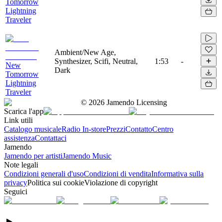
Tomorrow
Lightning
Traveler
Ambient/New Age,
Synthesizer, Scifi, Neutral,
1:53
-
New
Dark
Tomorrow
Lightning
Traveler
©
2026
Jamendo Licensing
Scarica l'app
Link utili
Catalogo musicale
Radio In-store
Prezzi
Contatto
Centro
assistenza
Contattaci
Jamendo
Jamendo per artisti
Jamendo Music
Note legali
Condizioni generali d'uso
Condizioni di vendita
Informativa sulla
privacy
Politica sui cookie
Violazione di copyright
Seguici