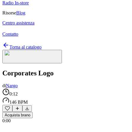
Radio In-store
Risorse
Blog
Centro assistenza
Contatto
Torna al catalogo
Corporates Logo
di
Nargo
0:12
146 BPM
Acquista brano
0:00