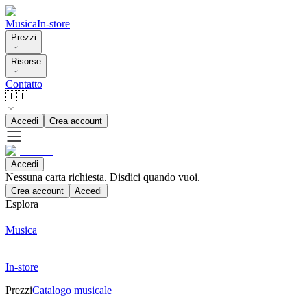
Musica
In-store
Prezzi
Risorse
Contatto
🇮🇹
Accedi
Crea account
Accedi
Nessuna carta richiesta. Disdici quando vuoi.
Crea account
Accedi
Esplora
Musica
In-store
Prezzi
Catalogo musicale