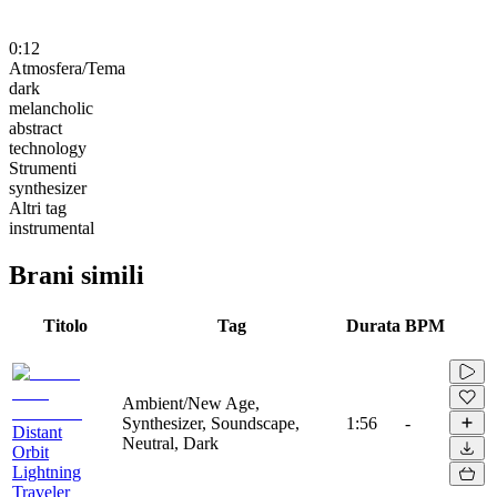
0:12
Atmosfera/Tema
dark
melancholic
abstract
technology
Strumenti
synthesizer
Altri tag
instrumental
Brani simili
Titolo
Tag
Durata
BPM
Ambient/New Age,
Synthesizer, Soundscape,
1:56
-
Distant
Neutral, Dark
Orbit
Lightning
Traveler