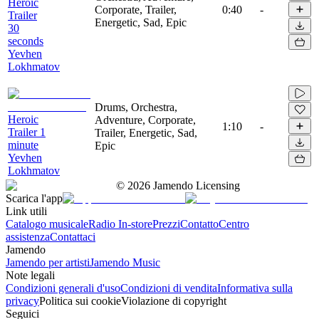
Heroic
Corporate, Trailer,
0:40
-
Trailer
Energetic, Sad, Epic
30
seconds
Yevhen
Lokhmatov
Drums, Orchestra,
Heroic
Adventure, Corporate,
1:10
-
Trailer 1
Trailer, Energetic, Sad,
minute
Epic
Yevhen
Lokhmatov
©
2026
Jamendo Licensing
Scarica l'app
Link utili
Catalogo musicale
Radio In-store
Prezzi
Contatto
Centro
assistenza
Contattaci
Jamendo
Jamendo per artisti
Jamendo Music
Note legali
Condizioni generali d'uso
Condizioni di vendita
Informativa sulla
privacy
Politica sui cookie
Violazione di copyright
Seguici