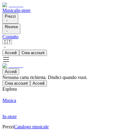
Musica
In-store
Prezzi
Risorse
Contatto
🇮🇹
Accedi
Crea account
Accedi
Nessuna carta richiesta. Disdici quando vuoi.
Crea account
Accedi
Esplora
Musica
In-store
Prezzi
Catalogo musicale