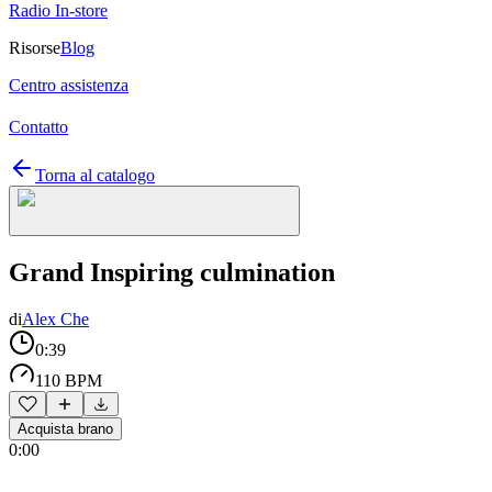
Radio In-store
Risorse
Blog
Centro assistenza
Contatto
Torna al catalogo
Grand Inspiring culmination
di
Alex Che
0:39
110 BPM
Acquista brano
0:00