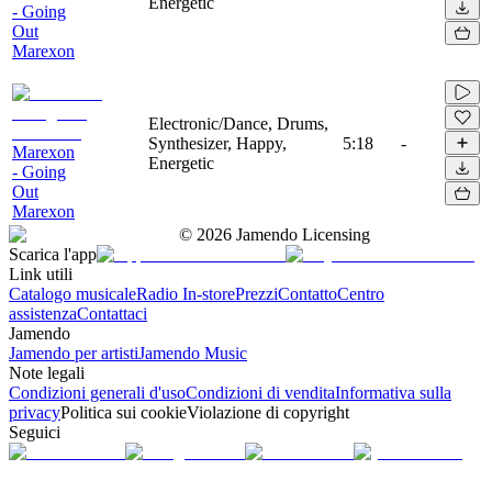
Energetic
- Going
Out
Marexon
Electronic/Dance, Drums,
Synthesizer, Happy,
5:18
-
Marexon
Energetic
- Going
Out
Marexon
©
2026
Jamendo Licensing
Scarica l'app
Link utili
Catalogo musicale
Radio In-store
Prezzi
Contatto
Centro
assistenza
Contattaci
Jamendo
Jamendo per artisti
Jamendo Music
Note legali
Condizioni generali d'uso
Condizioni di vendita
Informativa sulla
privacy
Politica sui cookie
Violazione di copyright
Seguici