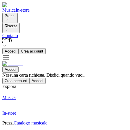
Musica
In-store
Prezzi
Risorse
Contatto
🇮🇹
Accedi
Crea account
Accedi
Nessuna carta richiesta. Disdici quando vuoi.
Crea account
Accedi
Esplora
Musica
In-store
Prezzi
Catalogo musicale