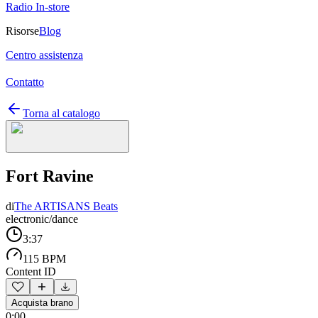
Radio In-store
Risorse
Blog
Centro assistenza
Contatto
Torna al catalogo
Fort Ravine
di
The ARTISANS Beats
electronic/dance
3:37
115 BPM
Content ID
Acquista brano
0:00