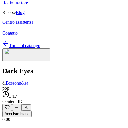
Radio In-store
Risorse
Blog
Centro assistenza
Contatto
Torna al catalogo
Dark Eyes
di
Bessonn&sa
pop
3:17
Content ID
Acquista brano
0:00