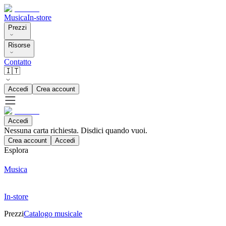
Musica
In-store
Prezzi
Risorse
Contatto
🇮🇹
Accedi
Crea account
Accedi
Nessuna carta richiesta. Disdici quando vuoi.
Crea account
Accedi
Esplora
Musica
In-store
Prezzi
Catalogo musicale