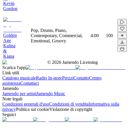
Kevin
Gordon
Pop, Drums, Piano,
Golden
Contemporary, Commercial,
4:00
100
Age
Emotional, Groovy
Kalina
&
Kiana
©
2026
Jamendo Licensing
Scarica l'app
Link utili
Catalogo musicale
Radio In-store
Prezzi
Contatto
Centro
assistenza
Contattaci
Jamendo
Jamendo per artisti
Jamendo Music
Note legali
Condizioni generali d'uso
Condizioni di vendita
Informativa sulla
privacy
Politica sui cookie
Violazione di copyright
Seguici