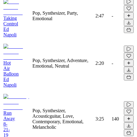
Pop, Synthesizer, Party,
2:47
-
Taking
Emotional
Control
Ed
Napoli
Pop, Synthesizer, Adventure,
Hot
2:20
-
Emotional, Neutral
Air
Balloon
Ed
Napoli
Pop, Synthesizer,
Run
Acousticguitar, Love,
Away
3:25
140
Contemporary, Emotional,
8-
Melancholic
21-
19