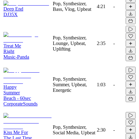
Pop, Synthesizer,
4:21
-
Deep End
Bass, Vlog, Upbeat
DJ35X
Pop, Synthesizer,
Lounge, Upbeat,
2:35
-
Treat Me
Uplifting
Right
Music-Panda
Pop, Synthesizer,
Summer, Upbeat,
1:03
-
Happy
Energetic
Summer
Beach - 60sec
CorporateSounds
Pop, Synthesizer,
2:30
-
Kiss Me For
Social Media, Upbeat
The Last Time