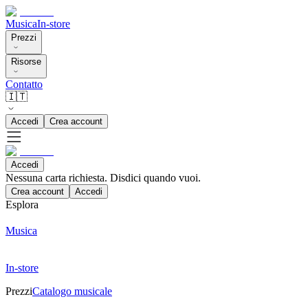
Musica
In-store
Prezzi
Risorse
Contatto
🇮🇹
Accedi
Crea account
Accedi
Nessuna carta richiesta. Disdici quando vuoi.
Crea account
Accedi
Esplora
Musica
In-store
Prezzi
Catalogo musicale