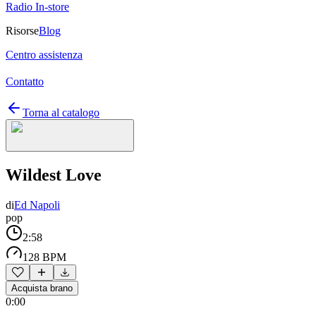
Radio In-store
Risorse
Blog
Centro assistenza
Contatto
Torna al catalogo
Wildest Love
di
Ed Napoli
pop
2:58
128 BPM
Acquista brano
0:00