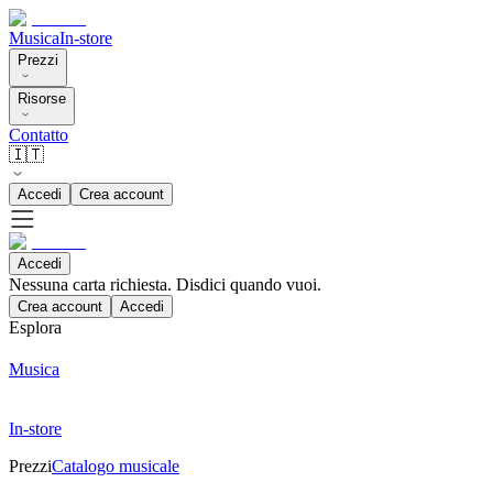
Musica
In-store
Prezzi
Risorse
Contatto
🇮🇹
Accedi
Crea account
Accedi
Nessuna carta richiesta. Disdici quando vuoi.
Crea account
Accedi
Esplora
Musica
In-store
Prezzi
Catalogo musicale