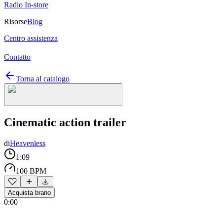
Radio In-store
Risorse
Blog
Centro assistenza
Contatto
Torna al catalogo
Cinematic action trailer
di
Heavenless
1:09
100 BPM
Acquista brano
0:00