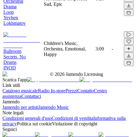
Orchestral
Sad, Epic
Drama
Loop
Yevhen
Lokhmatov
Children's Music,
Orchestra, Emotional,
3:09
-
Ballroom
Happy
Secrets_No
Drums
INOD
©
2026
Jamendo Licensing
Scarica l'app
Link utili
Catalogo musicale
Radio In-store
Prezzi
Contatto
Centro
assistenza
Contattaci
Jamendo
Jamendo per artisti
Jamendo Music
Note legali
Condizioni generali d'uso
Condizioni di vendita
Informativa sulla
privacy
Politica sui cookie
Violazione di copyright
Seguici