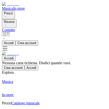
Musica
In-store
Prezzi
Risorse
Contatto
🇮🇹
Accedi
Crea account
Accedi
Nessuna carta richiesta. Disdici quando vuoi.
Crea account
Accedi
Esplora
Musica
In-store
Prezzi
Catalogo musicale