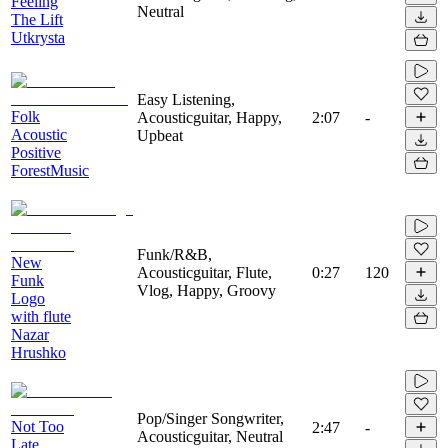
Feeling
Neutral
The Lift
Utkrysta
Easy Listening,
Folk
Acousticguitar, Happy,
2:07
-
Acoustic
Upbeat
Positive
ForestMusic
Funk/R&B,
New
Acousticguitar, Flute,
0:27
120
Funk
Vlog, Happy, Groovy
Logo
with flute
Nazar
Hrushko
Pop/Singer Songwriter,
Not Too
2:47
-
Acousticguitar, Neutral
Late