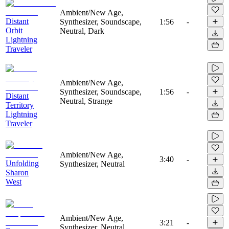
Ambient/New Age,
Distant
Synthesizer, Soundscape,
1:56
-
Orbit
Neutral, Dark
Lightning
Traveler
Ambient/New Age,
Synthesizer, Soundscape,
1:56
-
Distant
Neutral, Strange
Territory
Lightning
Traveler
Ambient/New Age,
3:40
-
Unfolding
Synthesizer, Neutral
Sharon
West
Ambient/New Age,
3:21
-
Synthesizer, Neutral