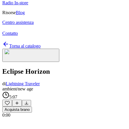
Radio In-store
Risorse
Blog
Centro assistenza
Contatto
Torna al catalogo
Eclipse Horizon
di
Lightning Traveler
ambient/new age
5:07
Acquista brano
0:00