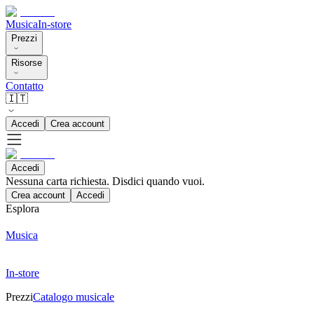
Musica
In-store
Prezzi
Risorse
Contatto
🇮🇹
Accedi
Crea account
Accedi
Nessuna carta richiesta. Disdici quando vuoi.
Crea account
Accedi
Esplora
Musica
In-store
Prezzi
Catalogo musicale