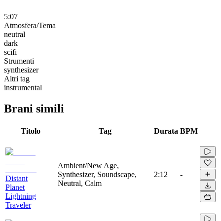
5:07
Atmosfera/Tema
neutral
dark
scifi
Strumenti
synthesizer
Altri tag
instrumental
Brani simili
Titolo
Tag
Durata
BPM
Ambient/New Age,
Synthesizer, Soundscape,
2:12
-
Distant
Neutral, Calm
Planet
Lightning
Traveler