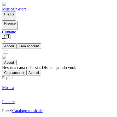
Musica
In-store
Prezzi
Risorse
Contatto
🇮🇹
Accedi
Crea account
Accedi
Nessuna carta richiesta. Disdici quando vuoi.
Crea account
Accedi
Esplora
Musica
In-store
Prezzi
Catalogo musicale