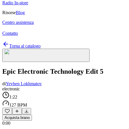
Radio In-store
Risorse
Blog
Centro assistenza
Contatto
Torna al catalogo
Epic Electronic Technology Edit 5
di
Yevhen Lokhmatov
electronic
1:22
127 BPM
Acquista brano
0:00