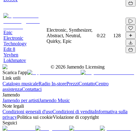
Electronic, Synthesizer,
Epic
Abstract, Neutral,
0:22
128
Electronic
Quirky, Epic
Technology
Edit 8
Yevhen
Lokhmatov
©
2026
Jamendo Licensing
Scarica l'app
Link utili
Catalogo musicale
Radio In-store
Prezzi
Contatto
Centro
assistenza
Contattaci
Jamendo
Jamendo per artisti
Jamendo Music
Note legali
Condizioni generali d'uso
Condizioni di vendita
Informativa sulla
privacy
Politica sui cookie
Violazione di copyright
Seguici