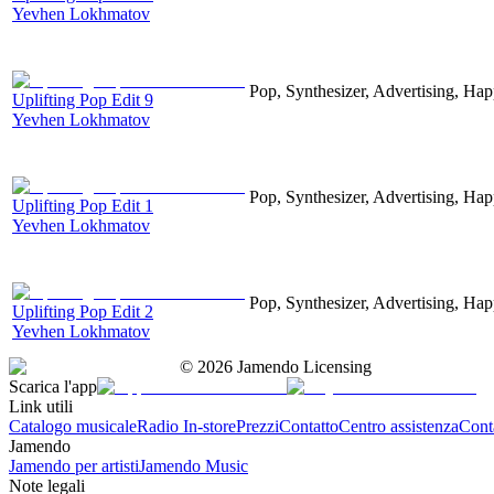
Yevhen Lokhmatov
Pop, Synthesizer, Advertising, Hap
Uplifting Pop Edit 9
Yevhen Lokhmatov
Pop, Synthesizer, Advertising, Hap
Uplifting Pop Edit 1
Yevhen Lokhmatov
Pop, Synthesizer, Advertising, Hap
Uplifting Pop Edit 2
Yevhen Lokhmatov
©
2026
Jamendo Licensing
Scarica l'app
Link utili
Catalogo musicale
Radio In-store
Prezzi
Contatto
Centro assistenza
Conta
Jamendo
Jamendo per artisti
Jamendo Music
Note legali