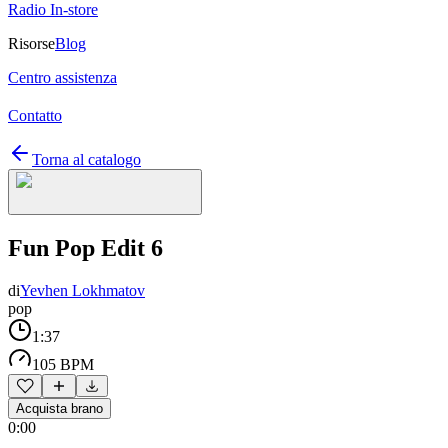
Radio In-store
Risorse
Blog
Centro assistenza
Contatto
Torna al catalogo
Fun Pop Edit 6
di
Yevhen Lokhmatov
pop
1:37
105 BPM
Acquista brano
0:00