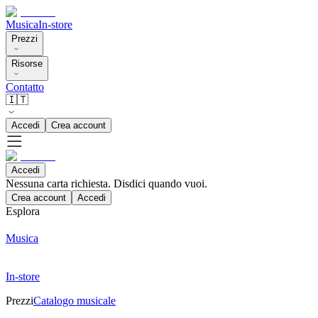
Musica
In-store
Prezzi
Risorse
Contatto
🇮🇹
Accedi
Crea account
Accedi
Nessuna carta richiesta. Disdici quando vuoi.
Crea account
Accedi
Esplora
Musica
In-store
Prezzi
Catalogo musicale