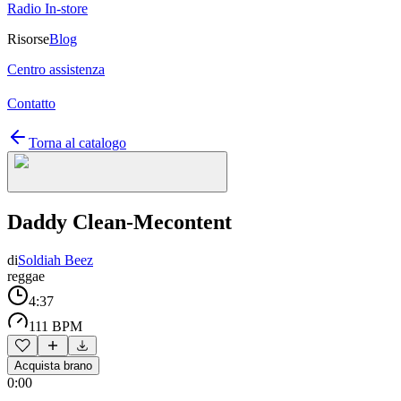
Radio In-store
Risorse
Blog
Centro assistenza
Contatto
Torna al catalogo
Daddy Clean-Mecontent
di
Soldiah Beez
reggae
4:37
111 BPM
Acquista brano
0:00