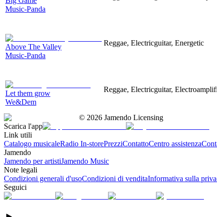
Big Game
Music-Panda
Reggae, Electricguitar, Energetic
Above The Valley
Music-Panda
Reggae, Electricguitar, Electroamplif
Let them grow
We&Dem
©
2026
Jamendo Licensing
Scarica l'app
Link utili
Catalogo musicale
Radio In-store
Prezzi
Contatto
Centro assistenza
Conta
Jamendo
Jamendo per artisti
Jamendo Music
Note legali
Condizioni generali d'uso
Condizioni di vendita
Informativa sulla priv
Seguici