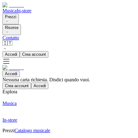
Musica
In-store
Prezzi
Risorse
Contatto
🇮🇹
Accedi
Crea account
Accedi
Nessuna carta richiesta. Disdici quando vuoi.
Crea account
Accedi
Esplora
Musica
In-store
Prezzi
Catalogo musicale