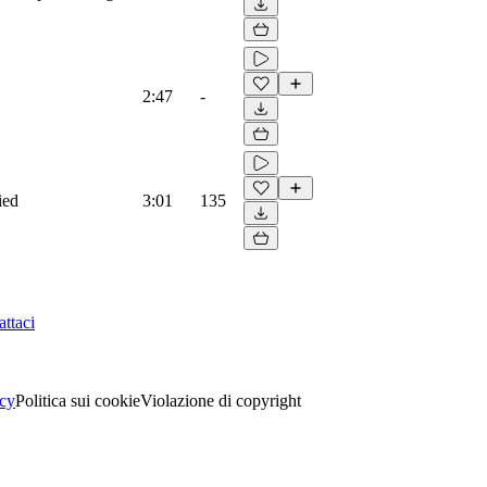
2:47
-
ied
3:01
135
ttaci
acy
Politica sui cookie
Violazione di copyright