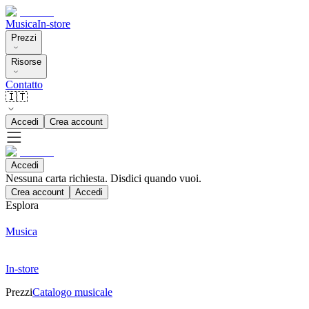
Musica
In-store
Prezzi
Risorse
Contatto
🇮🇹
Accedi
Crea account
Accedi
Nessuna carta richiesta. Disdici quando vuoi.
Crea account
Accedi
Esplora
Musica
In-store
Prezzi
Catalogo musicale