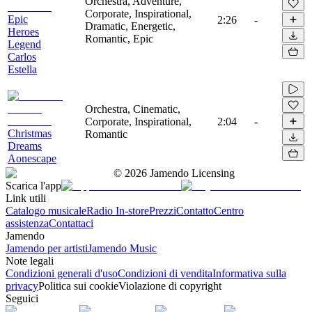
Orchestra, Adventure,
Corporate, Inspirational,
Epic
2:26
-
Dramatic, Energetic,
Heroes
Romantic, Epic
Legend
Carlos
Estella
Orchestra, Cinematic,
Corporate, Inspirational,
2:04
-
Christmas
Romantic
Dreams
Aonescape
©
2026
Jamendo Licensing
Scarica l'app
Link utili
Catalogo musicale
Radio In-store
Prezzi
Contatto
Centro
assistenza
Contattaci
Jamendo
Jamendo per artisti
Jamendo Music
Note legali
Condizioni generali d'uso
Condizioni di vendita
Informativa sulla
privacy
Politica sui cookie
Violazione di copyright
Seguici