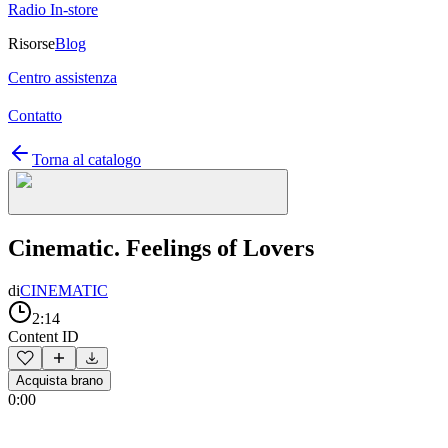
Radio In-store
Risorse
Blog
Centro assistenza
Contatto
Torna al catalogo
Cinematic. Feelings of Lovers
di
CINEMATIC
2:14
Content ID
Acquista brano
0:00