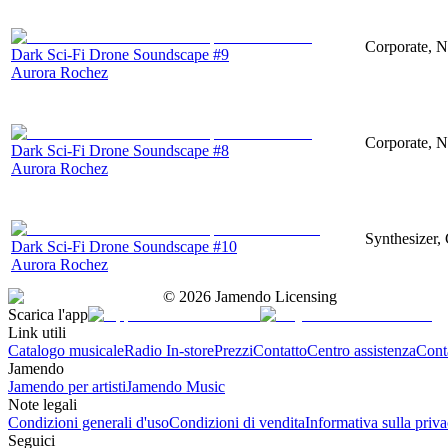
Corporate, N
Dark Sci-Fi Drone Soundscape #9
Aurora Rochez
Corporate, N
Dark Sci-Fi Drone Soundscape #8
Aurora Rochez
Synthesizer,
Dark Sci-Fi Drone Soundscape #10
Aurora Rochez
©
2026
Jamendo Licensing
Scarica l'app
Link utili
Catalogo musicale
Radio In-store
Prezzi
Contatto
Centro assistenza
Conta
Jamendo
Jamendo per artisti
Jamendo Music
Note legali
Condizioni generali d'uso
Condizioni di vendita
Informativa sulla priv
Seguici