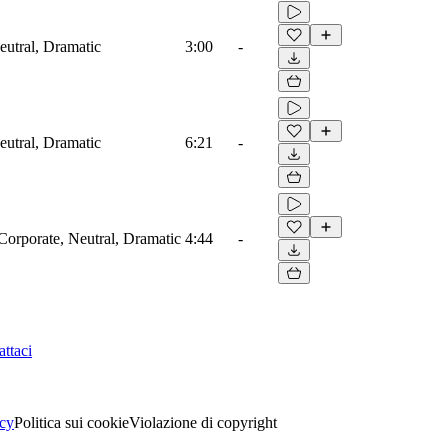
eutral, Dramatic
3:00
-
eutral, Dramatic
6:21
-
 Corporate, Neutral, Dramatic
4:44
-
ttaci
acy
Politica sui cookie
Violazione di copyright