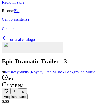
Radio In-store
Risorse
Blog
Centro assistenza
Contatto
Torna al catalogo
Epic Dramatic Trailer - 3
di
MuswayStudio (Royalty Free Music - Background Music)
0:31
137 BPM
Acquista brano
0:00