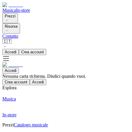
Musica
In-store
Prezzi
Risorse
Contatto
🇮🇹
Accedi
Crea account
Accedi
Nessuna carta richiesta. Disdici quando vuoi.
Crea account
Accedi
Esplora
Musica
In-store
Prezzi
Catalogo musicale