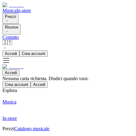
Musica
In-store
Prezzi
Risorse
Contatto
🇮🇹
Accedi
Crea account
Accedi
Nessuna carta richiesta. Disdici quando vuoi.
Crea account
Accedi
Esplora
Musica
In-store
Prezzi
Catalogo musicale