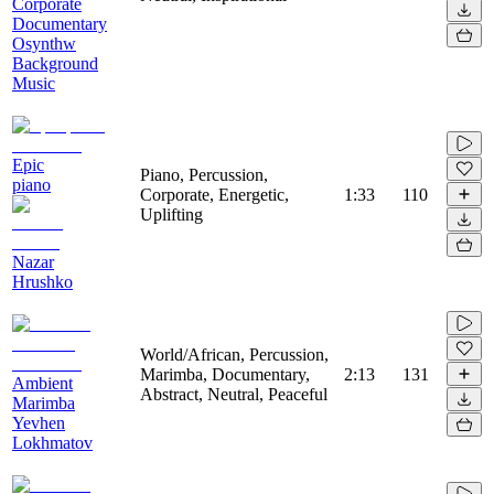
Corporate
Documentary
Osynthw
Background
Music
Epic
Piano, Percussion,
piano
Corporate, Energetic,
1:33
110
Uplifting
Nazar
Hrushko
World/African, Percussion,
Marimba, Documentary,
2:13
131
Ambient
Abstract, Neutral, Peaceful
Marimba
Yevhen
Lokhmatov