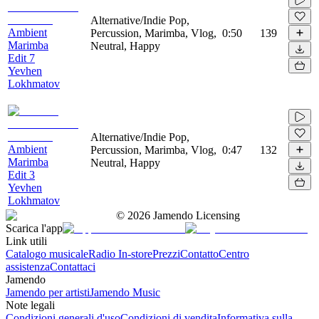
Alternative/Indie Pop,
Ambient
Percussion, Marimba, Vlog,
0:50
139
Marimba
Neutral, Happy
Edit 7
Yevhen
Lokhmatov
Alternative/Indie Pop,
Ambient
Percussion, Marimba, Vlog,
0:47
132
Marimba
Neutral, Happy
Edit 3
Yevhen
Lokhmatov
©
2026
Jamendo Licensing
Scarica l'app
Link utili
Catalogo musicale
Radio In-store
Prezzi
Contatto
Centro
assistenza
Contattaci
Jamendo
Jamendo per artisti
Jamendo Music
Note legali
Condizioni generali d'uso
Condizioni di vendita
Informativa sulla