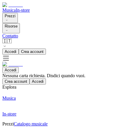
Musica
In-store
Prezzi
Risorse
Contatto
🇮🇹
Accedi
Crea account
Accedi
Nessuna carta richiesta. Disdici quando vuoi.
Crea account
Accedi
Esplora
Musica
In-store
Prezzi
Catalogo musicale