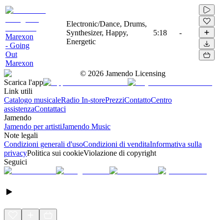
Electronic/Dance, Drums,
Synthesizer, Happy,
5:18
-
Marexon
Energetic
- Going
Out
Marexon
©
2026
Jamendo Licensing
Scarica l'app
Link utili
Catalogo musicale
Radio In-store
Prezzi
Contatto
Centro
assistenza
Contattaci
Jamendo
Jamendo per artisti
Jamendo Music
Note legali
Condizioni generali d'uso
Condizioni di vendita
Informativa sulla
privacy
Politica sui cookie
Violazione di copyright
Seguici