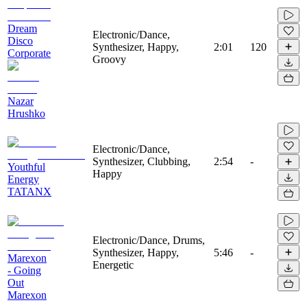
Dream
Electronic/Dance,
Disco
Synthesizer, Happy,
2:01
120
Corporate
Groovy
Nazar
Hrushko
Electronic/Dance,
Synthesizer, Clubbing,
2:54
-
Youthful
Happy
Energy
TATANX
Electronic/Dance, Drums,
Synthesizer, Happy,
5:46
-
Marexon
Energetic
- Going
Out
Marexon