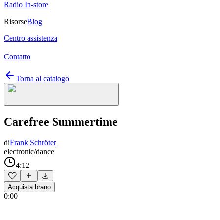
Radio In-store
Risorse
Blog
Centro assistenza
Contatto
Torna al catalogo
Carefree Summertime
di
Frank Schröter
electronic/dance
4:12
Acquista brano
0:00