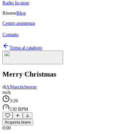
Radio In-store
Risorse
Blog
Centro assistenza
Contatto
Torna al catalogo
Merry Christmas
di
ANtarcticbreeze
rock
3:26
130 BPM
Acquista brano
0:00