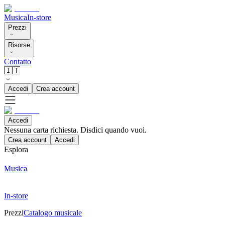
Musica
In-store
Prezzi
Risorse
Contatto
🇮🇹
Accedi
Crea account
Accedi
Nessuna carta richiesta. Disdici quando vuoi.
Crea account
Accedi
Esplora
Musica
In-store
Prezzi
Catalogo musicale