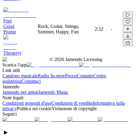
Feel
Good
Rock, Guitar, Strings,
2:32
-
Promo
Summer, Happy, Fun
Thesieryj
©
2026
Jamendo Licensing
Scarica l'app
Link utili
Catalogo musicale
Radio In-store
Prezzi
Contatto
Centro
assistenza
Contattaci
Jamendo
Jamendo per artisti
Jamendo Music
Note legali
Condizioni generali d'uso
Condizioni di vendita
Informativa sulla
privacy
Politica sui cookie
Violazione di copyright
Seguici