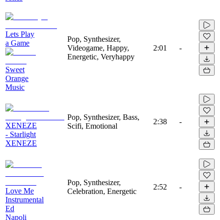
Lets Play
Pop, Synthesizer,
a Game
Videogame, Happy,
2:01
-
Energetic, Veryhappy
Sweet
Orange
Music
Pop, Synthesizer, Bass,
2:38
-
XENEZE
Scifi, Emotional
- Starlight
XENEZE
Pop, Synthesizer,
2:52
-
Love Me
Celebration, Energetic
Instrumental
Ed
Napoli