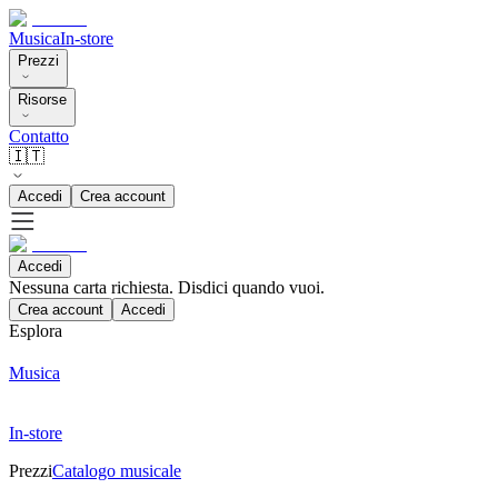
Musica
In-store
Prezzi
Risorse
Contatto
🇮🇹
Accedi
Crea account
Accedi
Nessuna carta richiesta. Disdici quando vuoi.
Crea account
Accedi
Esplora
Musica
In-store
Prezzi
Catalogo musicale