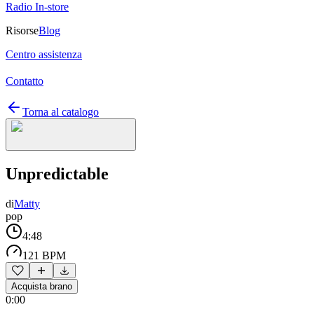
Radio In-store
Risorse
Blog
Centro assistenza
Contatto
Torna al catalogo
Unpredictable
di
Matty
pop
4:48
121 BPM
Acquista brano
0:00