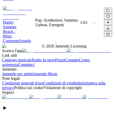
Pop, Synthesizer, Summer,
Happy
1:03
-
Upbeat, Energetic
Summer
Beach -
60sec
CorporateSounds
©
2026
Jamendo Licensing
Scarica l'app
Link utili
Catalogo musicale
Radio In-store
Prezzi
Contatto
Centro
assistenza
Contattaci
Jamendo
Jamendo per artisti
Jamendo Music
Note legali
Condizioni generali d'uso
Condizioni di vendita
Informativa sulla
privacy
Politica sui cookie
Violazione di copyright
Seguici