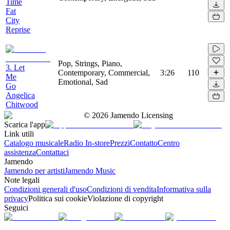
Time
Fat
City
Reprise
Pop, Strings, Piano,
3. Let
Contemporary, Commercial,
3:26
110
Me
Emotional, Sad
Go
Angelica
Chitwood
©
2026
Jamendo Licensing
Scarica l'app
Link utili
Catalogo musicale
Radio In-store
Prezzi
Contatto
Centro
assistenza
Contattaci
Jamendo
Jamendo per artisti
Jamendo Music
Note legali
Condizioni generali d'uso
Condizioni di vendita
Informativa sulla
privacy
Politica sui cookie
Violazione di copyright
Seguici