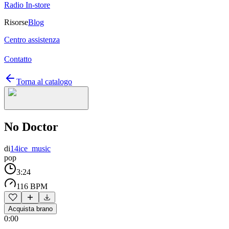
Radio In-store
Risorse
Blog
Centro assistenza
Contatto
Torna al catalogo
No Doctor
di
14ice_music
pop
3:24
116 BPM
Acquista brano
0:00