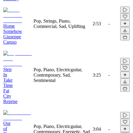
Pop, Strings, Piano,
2:53
-
Home
Commercial, Sad, Uplifting
Somehow
Giuseppe
Caruso
Step
Pop, Piano, Electricguitar,
In
Contemporary, Sad,
3:25
-
Take
Sentimental
Time
Fat
City
Reprise
Out
Pop, Piano, Electricguitar,
of
3:04
-
Contemporary, Energetic, Sad