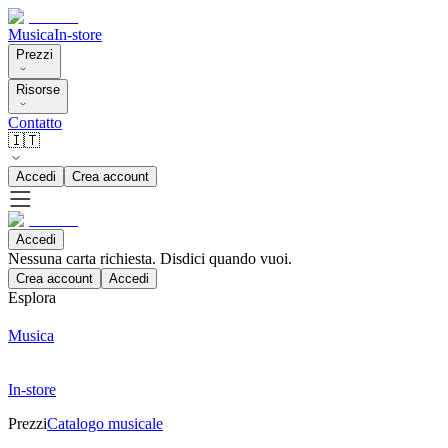
Musica
In-store
Prezzi
Risorse
Contatto
🇮🇹
Accedi
Crea account
Accedi
Nessuna carta richiesta. Disdici quando vuoi.
Crea account
Accedi
Esplora
Musica
In-store
Prezzi
Catalogo musicale