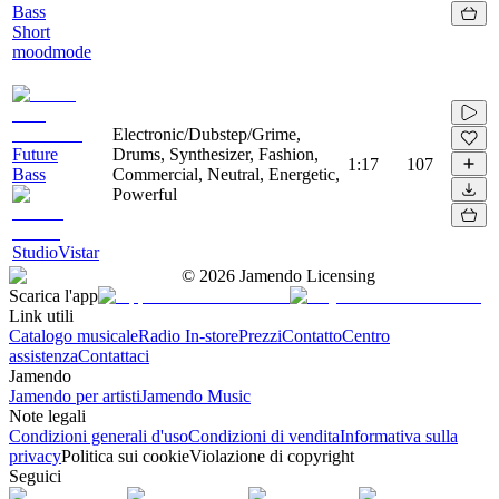
Bass
Short
moodmode
Electronic/Dubstep/Grime,
Future
Drums, Synthesizer, Fashion,
1:17
107
Bass
Commercial, Neutral, Energetic,
Powerful
StudioVistar
©
2026
Jamendo Licensing
Scarica l'app
Link utili
Catalogo musicale
Radio In-store
Prezzi
Contatto
Centro
assistenza
Contattaci
Jamendo
Jamendo per artisti
Jamendo Music
Note legali
Condizioni generali d'uso
Condizioni di vendita
Informativa sulla
privacy
Politica sui cookie
Violazione di copyright
Seguici