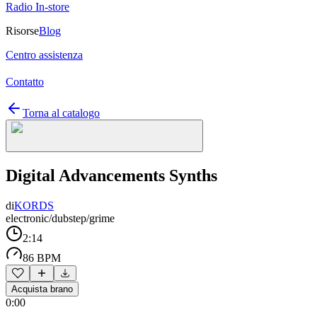
Radio In-store
Risorse
Blog
Centro assistenza
Contatto
Torna al catalogo
Digital Advancements Synths
di
KORDS
electronic/dubstep/grime
2:14
86 BPM
Acquista brano
0:00