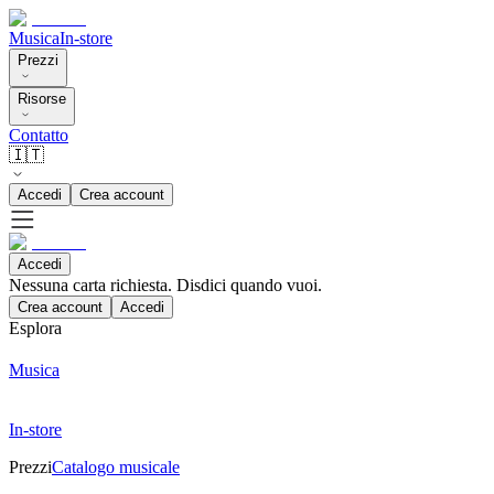
Musica
In-store
Prezzi
Risorse
Contatto
🇮🇹
Accedi
Crea account
Accedi
Nessuna carta richiesta. Disdici quando vuoi.
Crea account
Accedi
Esplora
Musica
In-store
Prezzi
Catalogo musicale