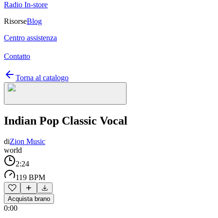
Radio In-store
Risorse
Blog
Centro assistenza
Contatto
Torna al catalogo
Indian Pop Classic Vocal
di
Zion Music
world
2:24
119 BPM
Acquista brano
0:00