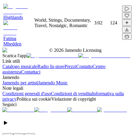
Highlands
World, Strings, Documentary,
3:02
124
Travel, Nostalgic, Romantic
Fatima
Mhedden
©
2026
Jamendo Licensing
Scarica l'app
Link utili
Catalogo musicale
Radio In-store
Prezzi
Contatto
Centro
assistenza
Contattaci
Jamendo
Jamendo per artisti
Jamendo Music
Note legali
Condizioni generali d'uso
Condizioni di vendita
Informativa sulla
privacy
Politica sui cookie
Violazione di copyright
Seguici