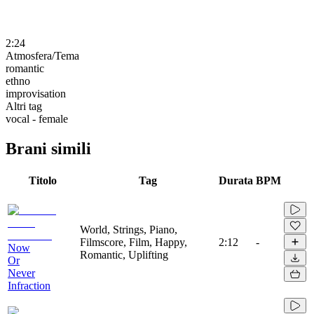
2:24
Atmosfera/Tema
romantic
ethno
improvisation
Altri tag
vocal - female
Brani simili
Titolo
Tag
Durata
BPM
World, Strings, Piano,
Filmscore, Film, Happy,
2:12
-
Now
Romantic, Uplifting
Or
Never
Infraction