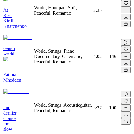
World, Handpan, Soft,
At
2:35
-
Peaceful, Romantic
Rest
Kirill
Kharchenko
Gaudi
World, Strings, Piano,
world
Documentary, Cinematic,
4:02
146
Peaceful, Romantic
Fatima
Mhedden
World, Strings, Acousticguitar,
une
3:27
100
Peaceful, Romantic
dernier
chance
mr
slow