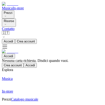
Musica
In-store
Prezzi
Risorse
Contatto
🇮🇹
Accedi
Crea account
Accedi
Nessuna carta richiesta. Disdici quando vuoi.
Crea account
Accedi
Esplora
Musica
In-store
Prezzi
Catalogo musicale