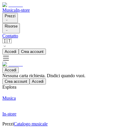
Musica
In-store
Prezzi
Risorse
Contatto
🇮🇹
Accedi
Crea account
Accedi
Nessuna carta richiesta. Disdici quando vuoi.
Crea account
Accedi
Esplora
Musica
In-store
Prezzi
Catalogo musicale