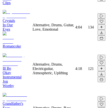
Clips
Crystals
In Our
Alternative, Drums, Guitar,
4:04
134
Eyes
Love, Emotional
Romancoke
Alternative, Drums,
Ill Be
Electricguitar,
4:18
121
Okay
Atmospheric, Uplifting
Instrumental
Jon
Worthy
Grandfather's
Eyes
Alternative, Drums, Bass,