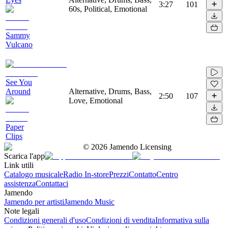
3:27
101
60s, Political, Emotional
Sammy
Vulcano
See You
Around
Alternative, Drums, Bass,
2:50
107
Love, Emotional
Paper
Clips
©
2026
Jamendo Licensing
Scarica l'app
Link utili
Catalogo musicale
Radio In-store
Prezzi
Contatto
Centro
assistenza
Contattaci
Jamendo
Jamendo per artisti
Jamendo Music
Note legali
Condizioni generali d'uso
Condizioni di vendita
Informativa sulla