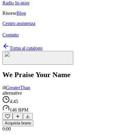
Radio In-store
Risorse
Blog
Centro assistenza
Contatto
Torna al catalogo
We Praise Your Name
di
GreaterThan
alternative
4:45
146 BPM
Acquista brano
0:00