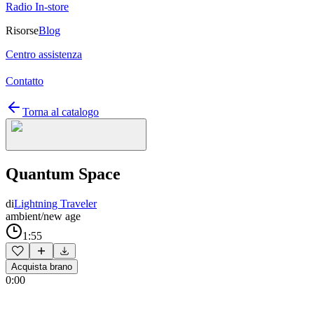
Radio In-store
Risorse
Blog
Centro assistenza
Contatto
Torna al catalogo
Quantum Space
di
Lightning Traveler
ambient/new age
1:55
Acquista brano
0:00