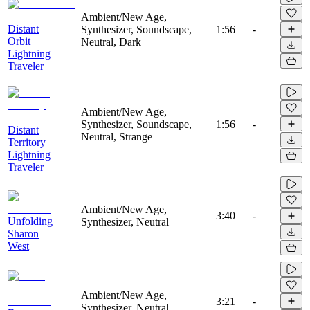
Ambient/New Age,
Distant
Synthesizer, Soundscape,
1:56
-
Orbit
Neutral, Dark
Lightning
Traveler
Ambient/New Age,
Synthesizer, Soundscape,
1:56
-
Distant
Neutral, Strange
Territory
Lightning
Traveler
Ambient/New Age,
3:40
-
Unfolding
Synthesizer, Neutral
Sharon
West
Ambient/New Age,
3:21
-
Synthesizer, Neutral