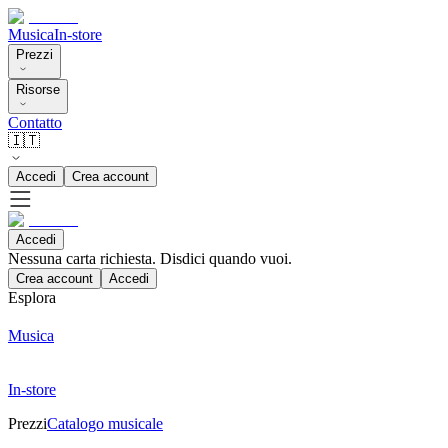
Musica
In-store
Prezzi
Risorse
Contatto
🇮🇹
Accedi
Crea account
Accedi
Nessuna carta richiesta. Disdici quando vuoi.
Crea account
Accedi
Esplora
Musica
In-store
Prezzi
Catalogo musicale