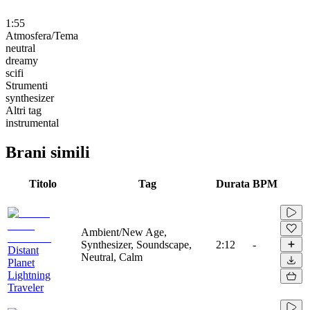
1:55
Atmosfera/Tema
neutral
dreamy
scifi
Strumenti
synthesizer
Altri tag
instrumental
Brani simili
Titolo
Tag
Durata
BPM
Ambient/New Age,
Synthesizer, Soundscape,
2:12
-
Distant
Neutral, Calm
Planet
Lightning
Traveler