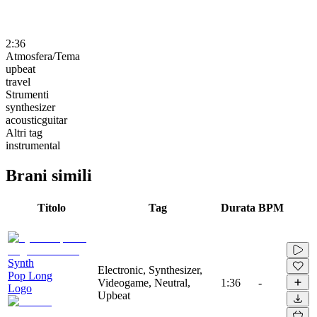
2:36
Atmosfera/Tema
upbeat
travel
Strumenti
synthesizer
acousticguitar
Altri tag
instrumental
Brani simili
Titolo
Tag
Durata
BPM
Synth
Electronic, Synthesizer,
Pop Long
Videogame, Neutral,
1:36
-
Logo
Upbeat