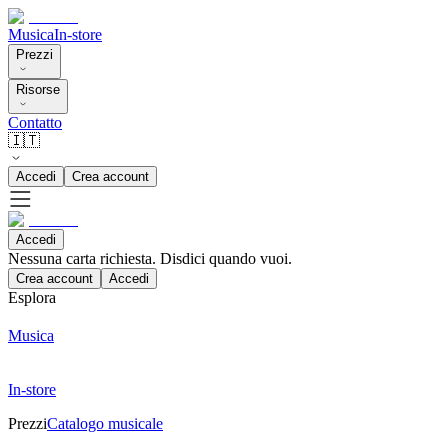
Musica
In-store
Prezzi
Risorse
Contatto
🇮🇹
Accedi
Crea account
Accedi
Nessuna carta richiesta. Disdici quando vuoi.
Crea account
Accedi
Esplora
Musica
In-store
Prezzi
Catalogo musicale