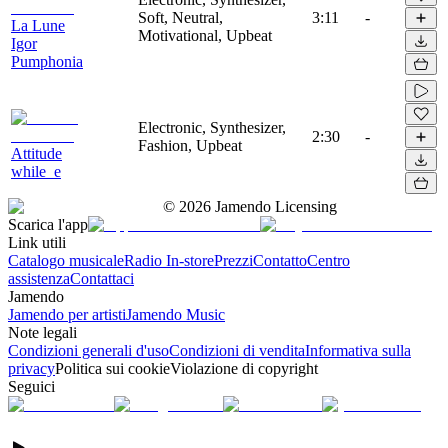
Soft, Neutral,
3:11
-
La Lune
Motivational, Upbeat
Igor
Pumphonia
Electronic, Synthesizer,
2:30
-
Fashion, Upbeat
Attitude
while_e
©
2026
Jamendo Licensing
Scarica l'app
Link utili
Catalogo musicale
Radio In-store
Prezzi
Contatto
Centro
assistenza
Contattaci
Jamendo
Jamendo per artisti
Jamendo Music
Note legali
Condizioni generali d'uso
Condizioni di vendita
Informativa sulla
privacy
Politica sui cookie
Violazione di copyright
Seguici