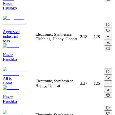
Nazar
Hrushko
Aggresive
Electronic, Synthesizer,
industrial
2:18
128
Clubbing, Happy, Upbeat
bass
Nazar
Hrushko
All is
Electronic, Synthesizer,
Good
3:37
126
Happy, Upbeat
Nazar
Hrushko
Electronic, Synthesizer,