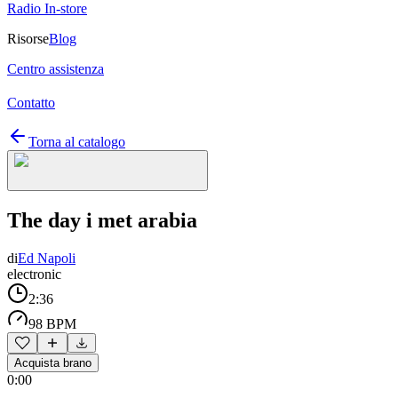
Radio In-store
Risorse
Blog
Centro assistenza
Contatto
Torna al catalogo
The day i met arabia
di
Ed Napoli
electronic
2:36
98 BPM
Acquista brano
0:00