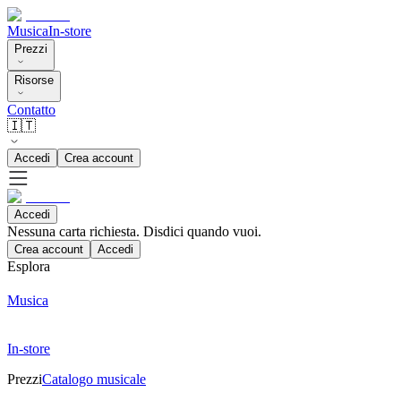
Musica
In-store
Prezzi
Risorse
Contatto
🇮🇹
Accedi
Crea account
Accedi
Nessuna carta richiesta. Disdici quando vuoi.
Crea account
Accedi
Esplora
Musica
In-store
Prezzi
Catalogo musicale