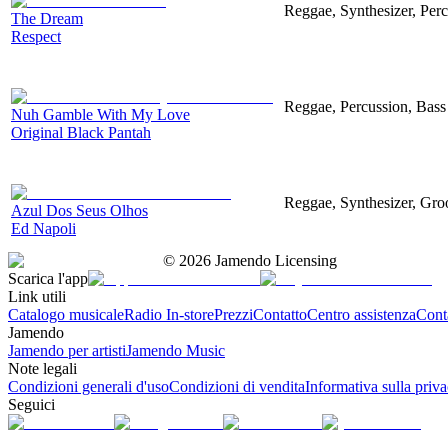
Reggae, Synthesizer, Percu
The Dream
Respect
Reggae, Percussion, Bass
Nuh Gamble With My Love
Original Black Pantah
Reggae, Synthesizer, Gr
Azul Dos Seus Olhos
Ed Napoli
©
2026
Jamendo Licensing
Scarica l'app
Link utili
Catalogo musicale
Radio In-store
Prezzi
Contatto
Centro assistenza
Conta
Jamendo
Jamendo per artisti
Jamendo Music
Note legali
Condizioni generali d'uso
Condizioni di vendita
Informativa sulla priv
Seguici