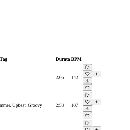
Tag
Durata
BPM
2:06
142
Summer, Upbeat, Groovy
2:53
107