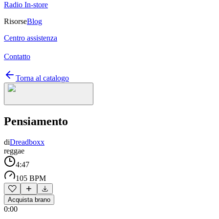
Radio In-store
Risorse
Blog
Centro assistenza
Contatto
Torna al catalogo
Pensiamento
di
Dreadboxx
reggae
4:47
105 BPM
Acquista brano
0:00