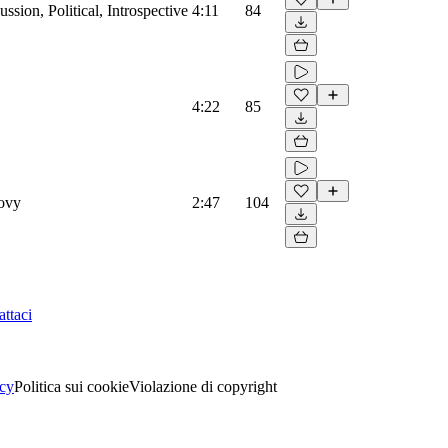
ssion, Political, Introspective
4:11
84
4:22
85
oovy
2:47
104
ttaci
acy
Politica sui cookie
Violazione di copyright