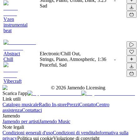
Strings, Piano, Urban, Dark,
3:25
-
Sad
Vzen
instrumental
beat
Abstract
Electronic/Chill Out,
Chill
Strings, Piano, Atmospheric,
1:36
-
Peaceful, Sad
Vibecraft
©
2026
Jamendo Licensing
Scarica l'app
Link utili
Catalogo musicale
Radio In-store
Prezzi
Contatto
Centro
assistenza
Contattaci
Jamendo
Jamendo per artisti
Jamendo Music
Note legali
Condizioni generali d'uso
Condizioni di vendita
Informativa sulla
privacy
Politica sui cookie
Violazione di copyright