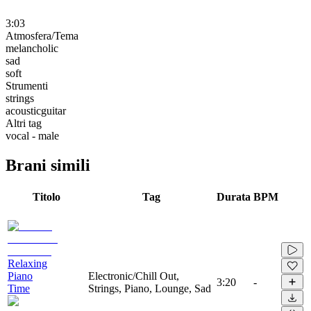
3:03
Atmosfera/Tema
melancholic
sad
soft
Strumenti
strings
acousticguitar
Altri tag
vocal - male
Brani simili
Titolo
Tag
Durata
BPM
Relaxing
Piano
Electronic/Chill Out,
3:20
-
Time
Strings, Piano, Lounge, Sad