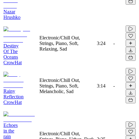
Nazar
Hrushko
Electronic/Chill Out,
Strings, Piano, Soft,
3:24
-
Destiny
Relaxing, Sad
Of The
Oceans
CrowHat
Electronic/Chill Out,
Strings, Piano, Soft,
3:14
-
Rainy
Melancholic, Sad
Reflection
CrowHat
Echoes
in the
Electronic/Chill Out,
rain