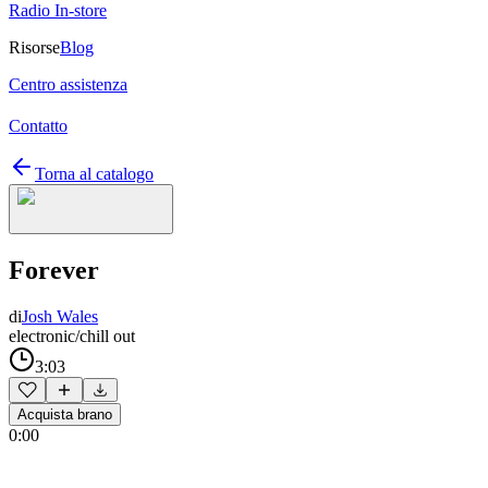
Radio In-store
Risorse
Blog
Centro assistenza
Contatto
Torna al catalogo
Forever
di
Josh Wales
electronic/chill out
3:03
Acquista brano
0:00