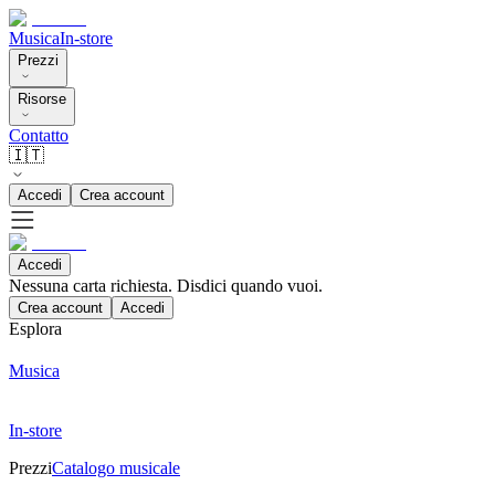
Musica
In-store
Prezzi
Risorse
Contatto
🇮🇹
Accedi
Crea account
Accedi
Nessuna carta richiesta. Disdici quando vuoi.
Crea account
Accedi
Esplora
Musica
In-store
Prezzi
Catalogo musicale