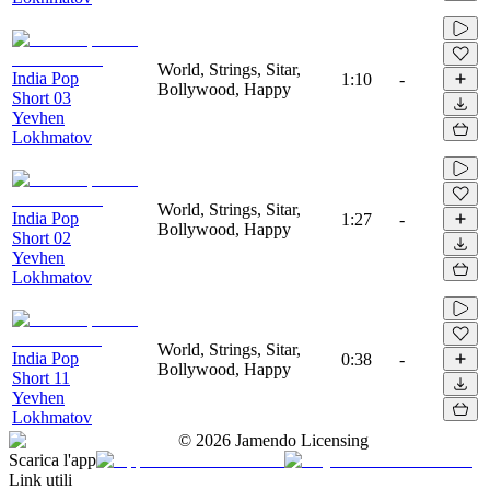
World, Strings, Sitar,
India Pop
1:10
-
Bollywood, Happy
Short 03
Yevhen
Lokhmatov
World, Strings, Sitar,
India Pop
1:27
-
Bollywood, Happy
Short 02
Yevhen
Lokhmatov
World, Strings, Sitar,
India Pop
0:38
-
Bollywood, Happy
Short 11
Yevhen
Lokhmatov
©
2026
Jamendo Licensing
Scarica l'app
Link utili