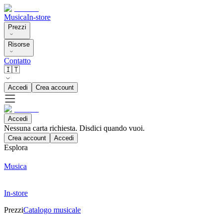
Musica
In-store
Prezzi
Risorse
Contatto
🇮🇹
Accedi
Crea account
Accedi
Nessuna carta richiesta. Disdici quando vuoi.
Crea account
Accedi
Esplora
Musica
In-store
Prezzi
Catalogo musicale