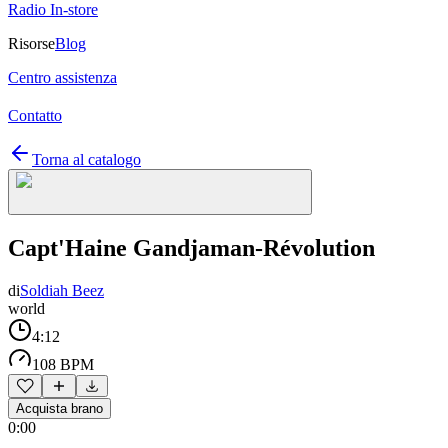
Radio In-store
Risorse
Blog
Centro assistenza
Contatto
Torna al catalogo
Capt'Haine Gandjaman-Révolution
di
Soldiah Beez
world
4:12
108 BPM
Acquista brano
0:00