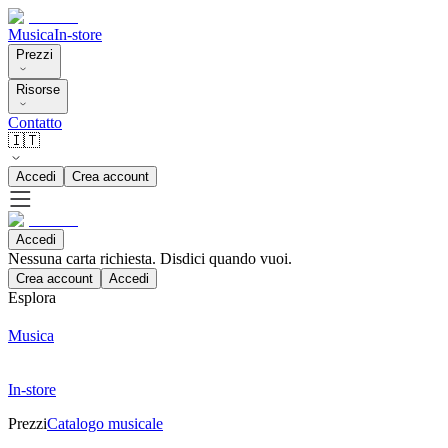
Musica
In-store
Prezzi
Risorse
Contatto
🇮🇹
Accedi
Crea account
Accedi
Nessuna carta richiesta. Disdici quando vuoi.
Crea account
Accedi
Esplora
Musica
In-store
Prezzi
Catalogo musicale