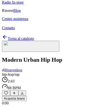
Radio In-store
Risorse
Blog
Centro assistenza
Contatto
Torna al catalogo
Modern Urban Hip Hop
di
Heavenless
hip-hop/rap
2:43
88 BPM
Acquista brano
0:00