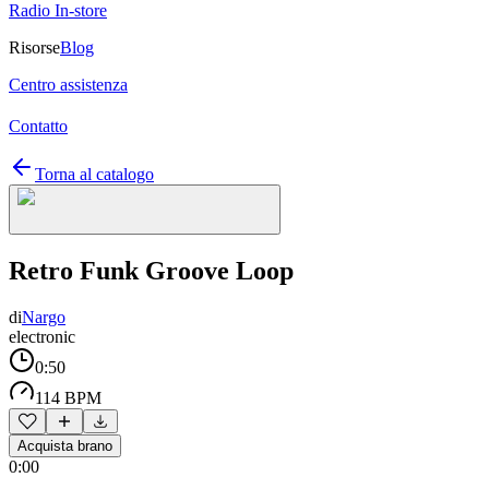
Radio In-store
Risorse
Blog
Centro assistenza
Contatto
Torna al catalogo
Retro Funk Groove Loop
di
Nargo
electronic
0:50
114 BPM
Acquista brano
0:00