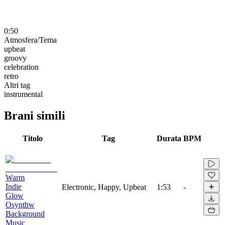
0:50
Atmosfera/Tema
upbeat
groovy
celebration
retro
Altri tag
instrumental
Brani simili
Titolo
Tag
Durata
BPM
Warm
Indie
Electronic, Happy, Upbeat
1:53
-
Glow
Osynthw
Background
Music