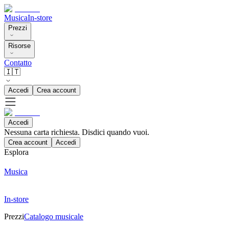
Musica
In-store
Prezzi
Risorse
Contatto
🇮🇹
Accedi
Crea account
Accedi
Nessuna carta richiesta. Disdici quando vuoi.
Crea account
Accedi
Esplora
Musica
In-store
Prezzi
Catalogo musicale