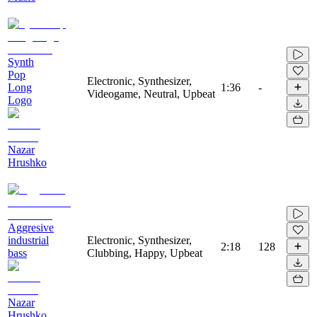
Synth
Pop
Electronic, Synthesizer,
Long
1:36
-
Videogame, Neutral, Upbeat
Logo
Nazar
Hrushko
Aggresive
industrial
Electronic, Synthesizer,
2:18
128
bass
Clubbing, Happy, Upbeat
Nazar
Hrushko