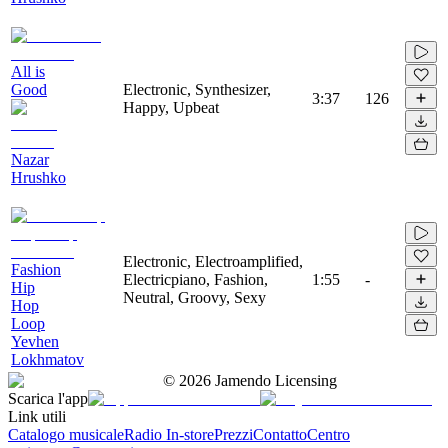
All is
Good
Electronic, Synthesizer,
3:37
126
Happy, Upbeat
Nazar
Hrushko
Electronic, Electroamplified,
Fashion
Electricpiano, Fashion,
1:55
-
Hip
Neutral, Groovy, Sexy
Hop
Loop
Yevhen
Lokhmatov
©
2026
Jamendo Licensing
Scarica l'app
Link utili
Catalogo musicale
Radio In-store
Prezzi
Contatto
Centro