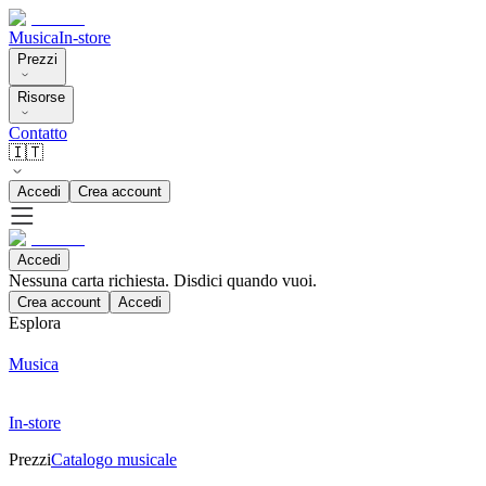
Musica
In-store
Prezzi
Risorse
Contatto
🇮🇹
Accedi
Crea account
Accedi
Nessuna carta richiesta. Disdici quando vuoi.
Crea account
Accedi
Esplora
Musica
In-store
Prezzi
Catalogo musicale