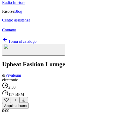
Radio In-store
Risorse
Blog
Centro assistenza
Contatto
Torna al catalogo
Upbeat Fashion Lounge
di
Vivaleum
electronic
2:30
117 BPM
Acquista brano
0:00