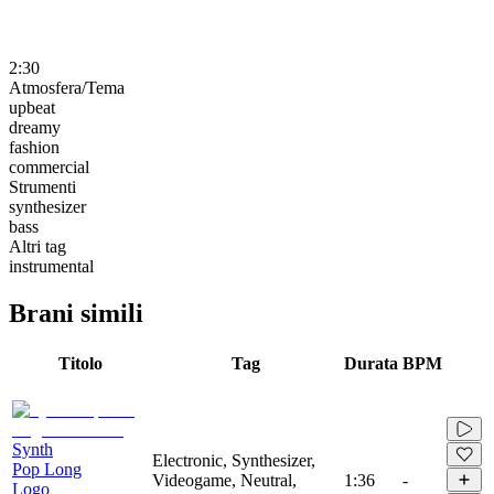
2:30
Atmosfera/Tema
upbeat
dreamy
fashion
commercial
Strumenti
synthesizer
bass
Altri tag
instrumental
Brani simili
Titolo
Tag
Durata
BPM
Synth
Electronic, Synthesizer,
Pop Long
Videogame, Neutral,
1:36
-
Logo