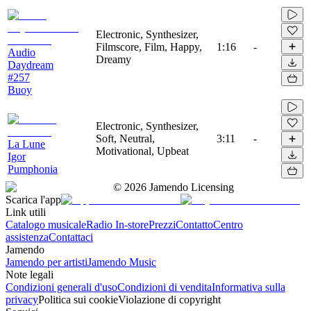
Electronic, Synthesizer,
Filmscore, Film, Happy,
1:16
-
Audio
Dreamy
Daydream
#257
Buoy
Electronic, Synthesizer,
Soft, Neutral,
3:11
-
La Lune
Motivational, Upbeat
Igor
Pumphonia
©
2026
Jamendo Licensing
Scarica l'app
Link utili
Catalogo musicale
Radio In-store
Prezzi
Contatto
Centro
assistenza
Contattaci
Jamendo
Jamendo per artisti
Jamendo Music
Note legali
Condizioni generali d'uso
Condizioni di vendita
Informativa sulla
privacy
Politica sui cookie
Violazione di copyright