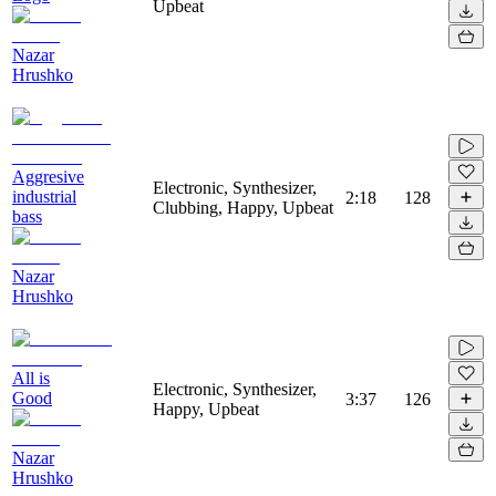
Upbeat
Nazar
Hrushko
Aggresive
Electronic, Synthesizer,
industrial
2:18
128
Clubbing, Happy, Upbeat
bass
Nazar
Hrushko
All is
Electronic, Synthesizer,
Good
3:37
126
Happy, Upbeat
Nazar
Hrushko