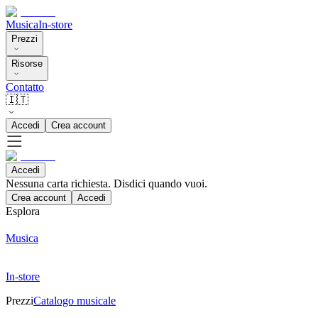
Musica
In-store
Prezzi
Risorse
Contatto
🇮🇹
Accedi
Crea account
Accedi
Nessuna carta richiesta. Disdici quando vuoi.
Crea account
Accedi
Esplora
Musica
In-store
Prezzi
Catalogo musicale