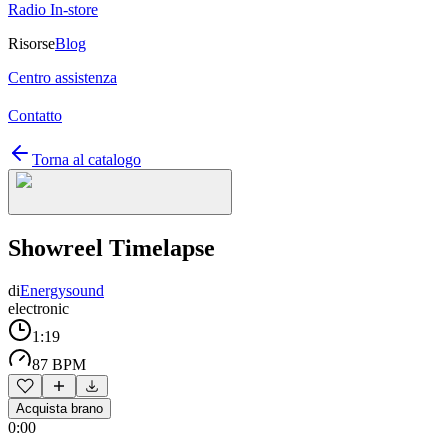
Radio In-store
Risorse
Blog
Centro assistenza
Contatto
Torna al catalogo
Showreel Timelapse
di
Energysound
electronic
1:19
87 BPM
Acquista brano
0:00