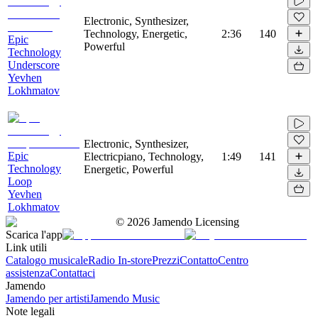
Electronic, Synthesizer,
Technology, Energetic,
2:36
140
Epic
Powerful
Technology
Underscore
Yevhen
Lokhmatov
Electronic, Synthesizer,
Epic
Electricpiano, Technology,
1:49
141
Technology
Energetic, Powerful
Loop
Yevhen
Lokhmatov
©
2026
Jamendo Licensing
Scarica l'app
Link utili
Catalogo musicale
Radio In-store
Prezzi
Contatto
Centro
assistenza
Contattaci
Jamendo
Jamendo per artisti
Jamendo Music
Note legali