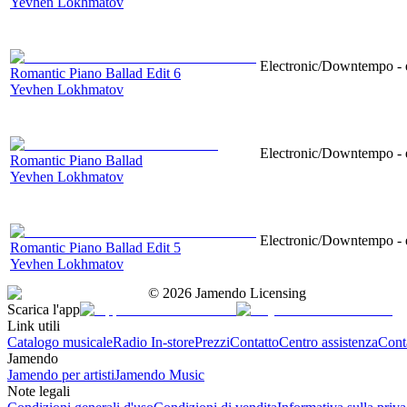
Yevhen Lokhmatov
Electronic/Downtempo - e
Romantic Piano Ballad Edit 6
Yevhen Lokhmatov
Electronic/Downtempo - e
Romantic Piano Ballad
Yevhen Lokhmatov
Electronic/Downtempo - e
Romantic Piano Ballad Edit 5
Yevhen Lokhmatov
©
2026
Jamendo Licensing
Scarica l'app
Link utili
Catalogo musicale
Radio In-store
Prezzi
Contatto
Centro assistenza
Conta
Jamendo
Jamendo per artisti
Jamendo Music
Note legali