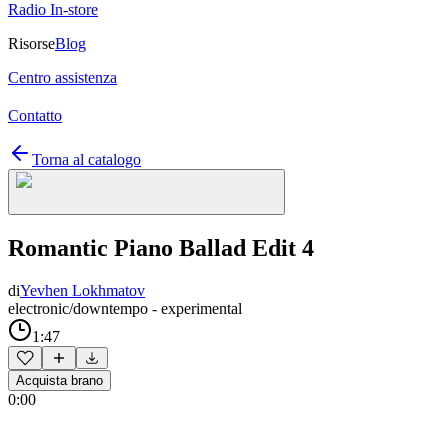
Radio In-store
Risorse
Blog
Centro assistenza
Contatto
Torna al catalogo
Romantic Piano Ballad Edit 4
di
Yevhen Lokhmatov
electronic/downtempo - experimental
1:47
Acquista brano
0:00