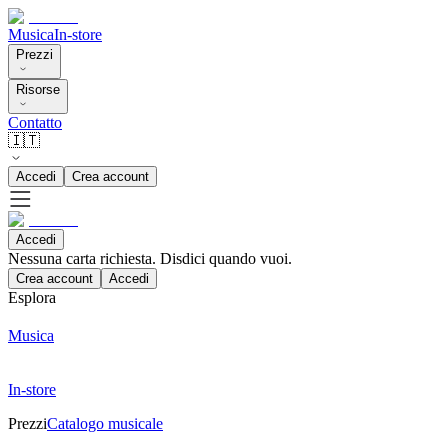
Musica
In-store
Prezzi
Risorse
Contatto
🇮🇹
Accedi
Crea account
Accedi
Nessuna carta richiesta. Disdici quando vuoi.
Crea account
Accedi
Esplora
Musica
In-store
Prezzi
Catalogo musicale