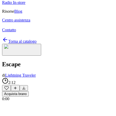
Radio In-store
Risorse
Blog
Centro assistenza
Contatto
Torna al catalogo
Escape
di
Lightning Traveler
2:12
Acquista brano
0:00