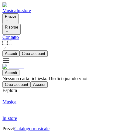
Musica
In-store
Prezzi
Risorse
Contatto
🇮🇹
Accedi
Crea account
Accedi
Nessuna carta richiesta. Disdici quando vuoi.
Crea account
Accedi
Esplora
Musica
In-store
Prezzi
Catalogo musicale