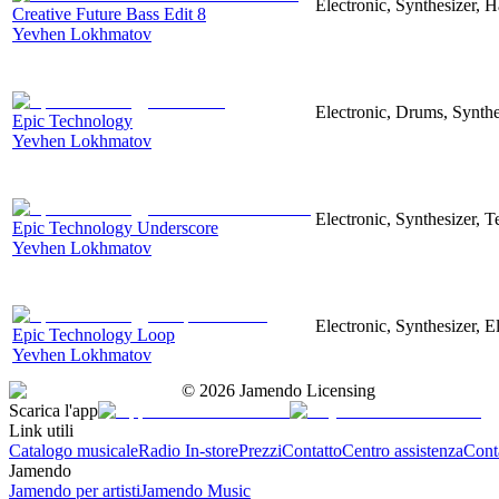
Electronic, Synthesizer, 
Creative Future Bass Edit 8
Yevhen Lokhmatov
Electronic, Drums, Synthe
Epic Technology
Yevhen Lokhmatov
Electronic, Synthesizer, 
Epic Technology Underscore
Yevhen Lokhmatov
Electronic, Synthesizer, 
Epic Technology Loop
Yevhen Lokhmatov
©
2026
Jamendo Licensing
Scarica l'app
Link utili
Catalogo musicale
Radio In-store
Prezzi
Contatto
Centro assistenza
Conta
Jamendo
Jamendo per artisti
Jamendo Music