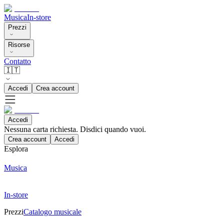
Musica
In-store
Prezzi
Risorse
Contatto
🇮🇹
Accedi
Crea account
Accedi
Nessuna carta richiesta. Disdici quando vuoi.
Crea account
Accedi
Esplora
Musica
In-store
Prezzi
Catalogo musicale