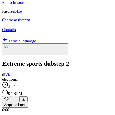
Radio In-store
Risorse
Blog
Centro assistenza
Contatto
Torna al catalogo
Extreme sports dubstep 2
di
Vicate
electronic
3:54
94 BPM
Acquista brano
0:00