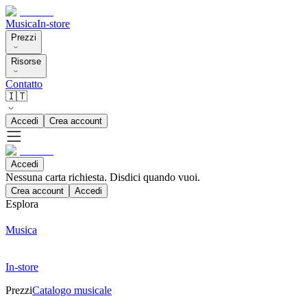
Musica
In-store
Prezzi
Risorse
Contatto
🇮🇹
Accedi
Crea account
Accedi
Nessuna carta richiesta. Disdici quando vuoi.
Crea account
Accedi
Esplora
Musica
In-store
Prezzi
Catalogo musicale