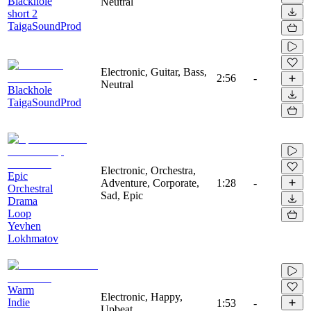
Blackhole
Neutral
short 2
TaigaSoundProd
Electronic, Guitar, Bass,
2:56
-
Neutral
Blackhole
TaigaSoundProd
Electronic, Orchestra,
Epic
Adventure, Corporate,
1:28
-
Orchestral
Sad, Epic
Drama
Loop
Yevhen
Lokhmatov
Warm
Electronic, Happy,
Indie
1:53
-
Upbeat