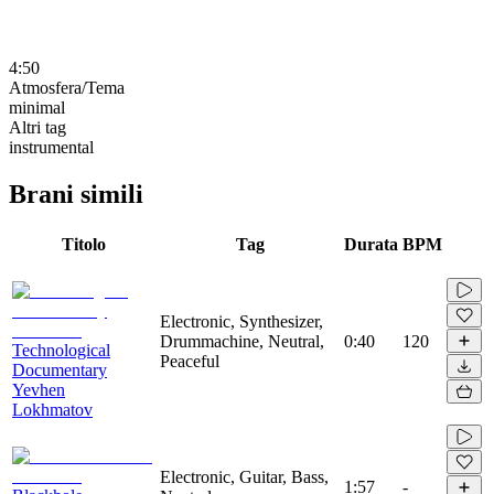
4:50
Atmosfera/Tema
minimal
Altri tag
instrumental
Brani simili
Titolo
Tag
Durata
BPM
Electronic, Synthesizer,
Drummachine, Neutral,
0:40
120
Technological
Peaceful
Documentary
Yevhen
Lokhmatov
Electronic, Guitar, Bass,
1:57
-