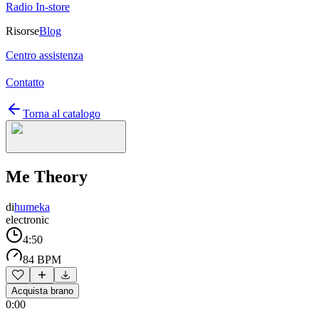
Radio In-store
Risorse
Blog
Centro assistenza
Contatto
Torna al catalogo
Me Theory
di
humeka
electronic
4:50
84 BPM
Acquista brano
0:00