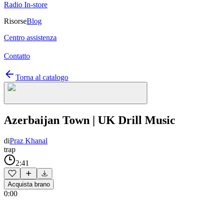
Radio In-store
Risorse
Blog
Centro assistenza
Contatto
Torna al catalogo
Azerbaijan Town | UK Drill Music
di
Praz Khanal
trap
2:41
Acquista brano
0:00