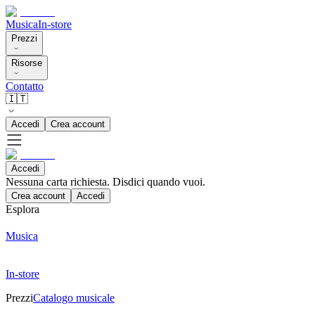
Musica
In-store
Prezzi
Risorse
Contatto
🇮🇹
Accedi
Crea account
Accedi
Nessuna carta richiesta. Disdici quando vuoi.
Crea account
Accedi
Esplora
Musica
In-store
Prezzi
Catalogo musicale