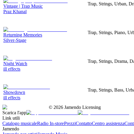
Trap, Strings, Urban, D
Vintage | Trap Music
Praz Khanal
Trap, Strings, Piano, U
Returning Memories
Silver-Stage
Trap, Strings, Drama, D
Night Watch
ill effects
Trap, Strings, Bass, Ur
Showdown
ill effects
©
2026
Jamendo Licensing
Scarica l'app
Link utili
Catalogo musicale
Radio In-store
Prezzi
Contatto
Centro assistenza
Conta
Jamendo