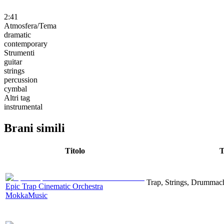
2:41
Atmosfera/Tema
dramatic
contemporary
Strumenti
guitar
strings
percussion
cymbal
Altri tag
instrumental
Brani simili
Titolo
T
Trap, Strings, Drummac
Epic Trap Cinematic Orchestra
MokkaMusic