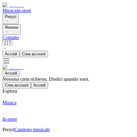
Musica
In-store
Prezzi
Risorse
Contatto
🇮🇹
Accedi
Crea account
Accedi
Nessuna carta richiesta. Disdici quando vuoi.
Crea account
Accedi
Esplora
Musica
In-store
Prezzi
Catalogo musicale