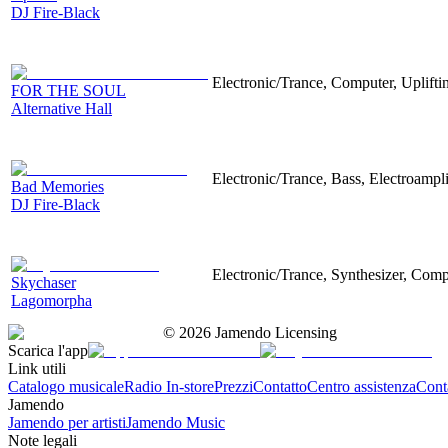
DJ Fire-Black
Electronic/Trance, Computer, Uplifti
FOR THE SOUL
Alternative Hall
Electronic/Trance, Bass, Electroampli
Bad Memories
DJ Fire-Black
Electronic/Trance, Synthesizer, Comp
Skychaser
Lagomorpha
©
2026
Jamendo Licensing
Scarica l'app
Link utili
Catalogo musicale
Radio In-store
Prezzi
Contatto
Centro assistenza
Conta
Jamendo
Jamendo per artisti
Jamendo Music
Note legali