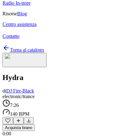
Radio In-store
Risorse
Blog
Centro assistenza
Contatto
Torna al catalogo
Hydra
di
DJ Fire-Black
electronic/trance
7:26
140 BPM
Acquista brano
0:00