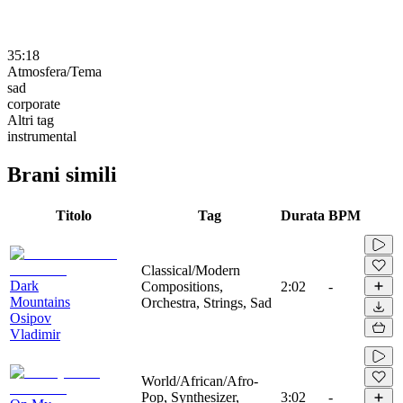
35:18
Atmosfera/Tema
sad
corporate
Altri tag
instrumental
Brani simili
Titolo
Tag
Durata
BPM
Classical/Modern
Dark
Compositions,
2:02
-
Mountains
Orchestra, Strings, Sad
Osipov
Vladimir
World/African/Afro-
Pop, Synthesizer,
3:02
-