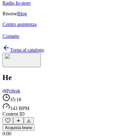
Radio In-store
Risorse
Blog
Centro assistenza
Contatto
Torna al catalogo
He
di
Poltrak
35:18
143 BPM
Content ID
Acquista brano
0:00