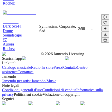
Rochez
Dark Sci-Fi
Synthesizer, Corporate,
2:58
-
Drone
Sad
Soundscape
#7
Aurora
Rochez
©
2026
Jamendo Licensing
Scarica l'app
Link utili
Catalogo musicale
Radio In-store
Prezzi
Contatto
Centro
assistenza
Contattaci
Jamendo
Jamendo per artisti
Jamendo Music
Note legali
Condizioni generali d'uso
Condizioni di vendita
Informativa sulla
privacy
Politica sui cookie
Violazione di copyright
Seguici