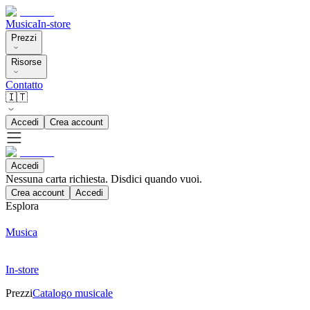
Musica
In-store
Prezzi
Risorse
Contatto
🇮🇹
Accedi
Crea account
Accedi
Nessuna carta richiesta. Disdici quando vuoi.
Crea account
Accedi
Esplora
Musica
In-store
Prezzi
Catalogo musicale