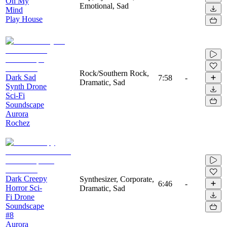
On My
Emotional, Sad
Mind
Play House
Rock/Southern Rock,
Dark Sad
7:58
-
Dramatic, Sad
Synth Drone
Sci-Fi
Soundscape
Aurora
Rochez
Dark Creepy
Synthesizer, Corporate,
6:46
-
Horror Sci-
Dramatic, Sad
Fi Drone
Soundscape
#8
Aurora