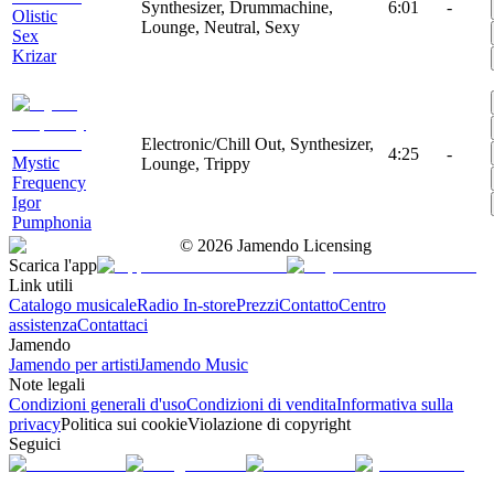
Synthesizer, Drummachine,
6:01
-
Olistic
Lounge, Neutral, Sexy
Sex
Krizar
Electronic/Chill Out, Synthesizer,
4:25
-
Mystic
Lounge, Trippy
Frequency
Igor
Pumphonia
©
2026
Jamendo Licensing
Scarica l'app
Link utili
Catalogo musicale
Radio In-store
Prezzi
Contatto
Centro
assistenza
Contattaci
Jamendo
Jamendo per artisti
Jamendo Music
Note legali
Condizioni generali d'uso
Condizioni di vendita
Informativa sulla
privacy
Politica sui cookie
Violazione di copyright
Seguici