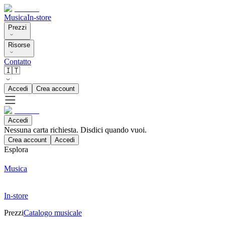
Musica
In-store
Prezzi
Risorse
Contatto
🇮🇹
Accedi
Crea account
Accedi
Nessuna carta richiesta. Disdici quando vuoi.
Crea account
Accedi
Esplora
Musica
In-store
Prezzi
Catalogo musicale