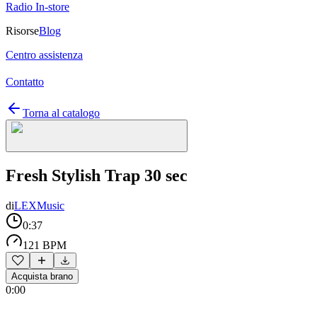
Radio In-store
Risorse
Blog
Centro assistenza
Contatto
Torna al catalogo
Fresh Stylish Trap 30 sec
di
LEXMusic
0:37
121 BPM
Acquista brano
0:00