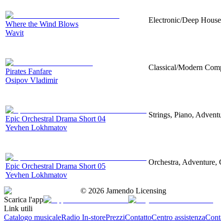
Electronic/Deep House,
Where the Wind Blows
Wavit
Classical/Modern Comp
Pirates Fanfare
Osipov Vladimir
Strings, Piano, Advent
Epic Orchestral Drama Short 04
Yevhen Lokhmatov
Orchestra, Adventure, 
Epic Orchestral Drama Short 05
Yevhen Lokhmatov
©
2026
Jamendo Licensing
Scarica l'app
Link utili
Catalogo musicale
Radio In-store
Prezzi
Contatto
Centro assistenza
Conta