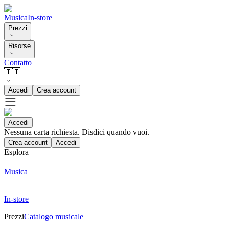
Musica
In-store
Prezzi
Risorse
Contatto
🇮🇹
Accedi
Crea account
Accedi
Nessuna carta richiesta. Disdici quando vuoi.
Crea account
Accedi
Esplora
Musica
In-store
Prezzi
Catalogo musicale