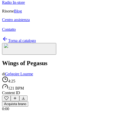
Radio In-store
Risorse
Blog
Centro assistenza
Contatto
Torna al catalogo
Wings of Pegasus
di
Grégoire Lourme
4:25
121 BPM
Content ID
Acquista brano
0:00