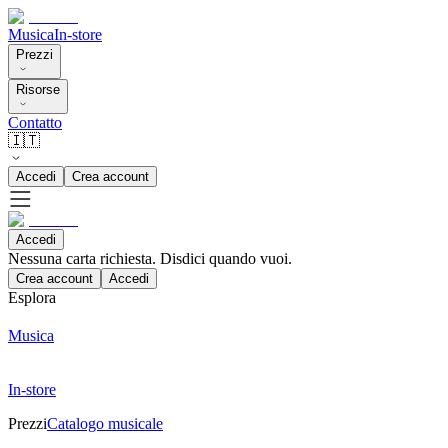
Musica
In-store
Prezzi
Risorse
Contatto
🇮🇹
Accedi
Crea account
Accedi
Nessuna carta richiesta. Disdici quando vuoi.
Crea account
Accedi
Esplora
Musica
In-store
Prezzi
Catalogo musicale