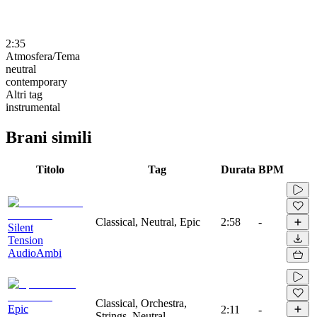
2:35
Atmosfera/Tema
neutral
contemporary
Altri tag
instrumental
Brani simili
Titolo
Tag
Durata
BPM
Classical, Neutral, Epic
2:58
-
Silent
Tension
AudioAmbi
Classical, Orchestra,
Epic
2:11
-
Strings, Neutral