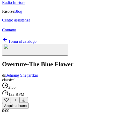
Radio In-store
Risorse
Blog
Centro assistenza
Contatto
Torna al catalogo
Overture-The Blue Flower
di
Behrang Shegarfkar
classical
2:35
122 BPM
Acquista brano
0:00