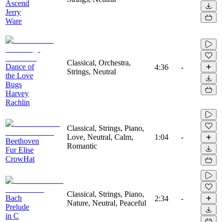
Ascend
Jerry
Ware
Classical, Orchestra,
Dance of
4:36
-
Strings, Neutral
the Love
Bugs
Harvey
Rachlin
Classical, Strings, Piano,
Love, Neutral, Calm,
1:04
-
Beethoven
Romantic
Fur Elise
CrowHat
Classical, Strings, Piano,
Bach
2:34
-
Nature, Neutral, Peaceful
Prelude
in C